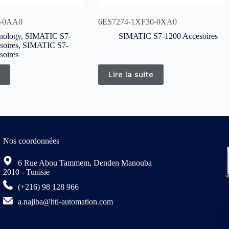
2-0AA0
6ES7274-1XF30-0XA0
hnology
,
SIMATIC S7-
SIMATIC S7-1200 Accesoires
soires
,
SIMATIC S7-
soires
Lire la suite
Nos coordonnées
6 Rue Abou Tammem, Denden Manouba
2010 - Tunisie
(+216) 98 128 966
a.najiba@htl-automation.com