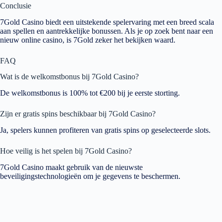
Conclusie
7Gold Casino biedt een uitstekende spelervaring met een breed scala
aan spellen en aantrekkelijke bonussen. Als je op zoek bent naar een
nieuw online casino, is 7Gold zeker het bekijken waard.
FAQ
Wat is de welkomstbonus bij 7Gold Casino?
De welkomstbonus is 100% tot €200 bij je eerste storting.
Zijn er gratis spins beschikbaar bij 7Gold Casino?
Ja, spelers kunnen profiteren van gratis spins op geselecteerde slots.
Hoe veilig is het spelen bij 7Gold Casino?
7Gold Casino maakt gebruik van de nieuwste
beveiligingstechnologieën om je gegevens te beschermen.