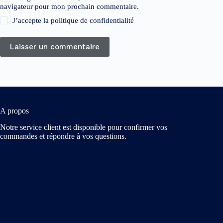
navigateur pour mon prochain commentaire.
J’accepte la
politique de confidentialité
Laisser un commentaire
A propos
Notre service client est disponible pour confirmer vos
commandes et répondre à vos questions.