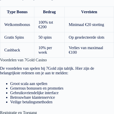
Type Bonus
Bedrag
Vereisten
100% tot
Welkomstbonus
Minimaal €20 storting
€200
Gratis Spins
50 spins
Op geselecteerde slots
10% per
Verlies van maximaal
Cashback
week
€100
Voordelen van 7Gold Casino
De voordelen van spelen bij 7Gold zijn talrijk. Hier zijn de
belangrijkste redenen om je aan te melden:
Groot scala aan spellen
Generous bonussen en promoties
Gebruiksvriendelijke interface
Betrouwbare klantenservice
Veilige betalingsmethoden
Registratie en Toegang