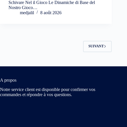
Schivare Nel il Gioco Le Dinamiche di Base del
Nostro Gioco…
medjalil
8 août 2026
SUIVANT
A propos
Notre service client est disponible pour confirmer vos
commandes et répondre à vos questions.