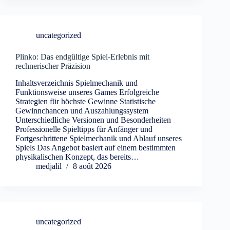
uncategorized
Plinko: Das endgültige Spiel-Erlebnis mit
rechnerischer Präzision
Inhaltsverzeichnis Spielmechanik und
Funktionsweise unseres Games Erfolgreiche
Strategien für höchste Gewinne Statistische
Gewinnchancen und Auszahlungssystem
Unterschiedliche Versionen und Besonderheiten
Professionelle Spieltipps für Anfänger und
Fortgeschrittene Spielmechanik und Ablauf unseres
Spiels Das Angebot basiert auf einem bestimmten
physikalischen Konzept, das bereits…
medjalil
8 août 2026
uncategorized