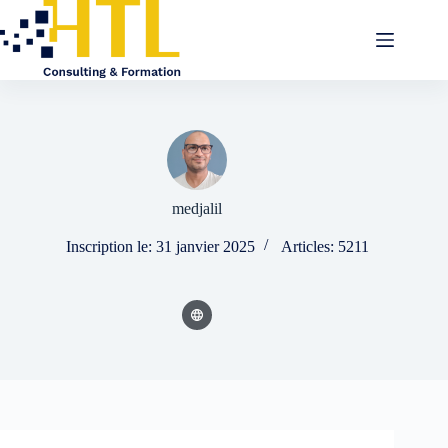
medjalil
Inscription le: 31 janvier 2025
Articles: 5211