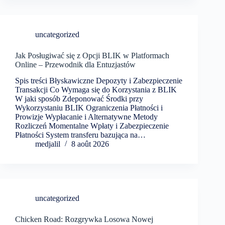
uncategorized
Jak Posługiwać się z Opcji BLIK w Platformach
Online – Przewodnik dla Entuzjastów
Spis treści Błyskawiczne Depozyty i Zabezpieczenie
Transakcji Co Wymaga się do Korzystania z BLIK
W jaki sposób Zdeponować Środki przy
Wykorzystaniu BLIK Ograniczenia Płatności i
Prowizje Wypłacanie i Alternatywne Metody
Rozliczeń Momentalne Wpłaty i Zabezpieczenie
Płatności System transferu bazująca na…
medjalil
8 août 2026
uncategorized
Chicken Road: Rozgrywka Losowa Nowej