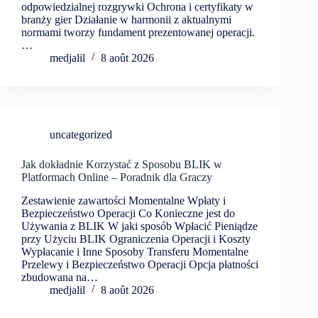
odpowiedzialnej rozgrywki Ochrona i certyfikaty w
branży gier Działanie w harmonii z aktualnymi
normami tworzy fundament prezentowanej operacji.
…
medjalil
8 août 2026
uncategorized
Jak dokładnie Korzystać z Sposobu BLIK w
Platformach Online – Poradnik dla Graczy
Zestawienie zawartości Momentalne Wpłaty i
Bezpieczeństwo Operacji Co Konieczne jest do
Używania z BLIK W jaki sposób Wpłacić Pieniądze
przy Użyciu BLIK Ograniczenia Operacji i Koszty
Wypłacanie i Inne Sposoby Transferu Momentalne
Przelewy i Bezpieczeństwo Operacji Opcja płatności
zbudowana na…
medjalil
8 août 2026