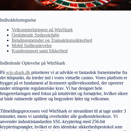
Indholdsfortegnelse
Velkomsterfaringen på WinShark
Omfattende Spilportefølje
Betalingsmetoder og Transaktionssikkerhed
Mobil Spilleoplevelse
Kundesupport samt Sikkerhed
Indledende Oplevelse på WinShark
På
win-shark.dk
prioriterer vi at udvikle et fantastisk fornemmelse fra
det tidspunkt, du træder ind i vores virtuelle casino. Vores platform er
bygget på et fundament af licenseret spillevirksomhed, der opererer
under stringente regulatoriske krav. Vi har designet hele
brugererfaringen med fokus på intuitivitet og fornøjelse, hvilket sikrer
at både rutinerede spillere og begyndere føler sig velkomne.
Tilmeldingsprocessen ved WinShark er streamlinet til at tage under 3
minutter, mens vi samtidig overholder alle godkendelseskrav. Vi
anvender industristandarden SSL-kryptering med 256-bit
krypteringsnøgler, hvilket er den identiske sikkerhedsprotokol som