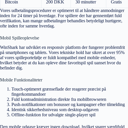
Bitcoin
200 DKK
30 minutter
Gratis
Vores udbetalingsprocedurer er optimeret til at håndtere anmodninger
inden for 24 timer på hverdage. For spillere der har gennemført fuld
verifikation, kan mange udbetalinger behandles betydeligt hurtigere,
ofte inden for samme hverdag.
Mobil Spilleoplevelse
WinShark har udviklet en responsiv platform der fungerer problemfrit
på smartphones og tablets. Vores tekniske hold har sikret at over 95%
af vores spilleportefølje er fuldt kompatibel med mobile enheder,
hvilket betyder at du kan opleve dine favoritspil spil uanset hvor du
befinder dig.
Mobile Funktionaliteter
Touch-optimeret grænseflade der reagerer præcist på
fingerkommandoer
Fuld kontoadministration direkte fra mobilbrowseren
Push-notifikationer om bonusser og kampagner efter tilmelding
Identisk sikkerhedsniveau som desktop-udgaven
Offline-funktion for udvalgte single-player spil
Den mobile udgave kræver ingen download, hvilket sparer værdifuld