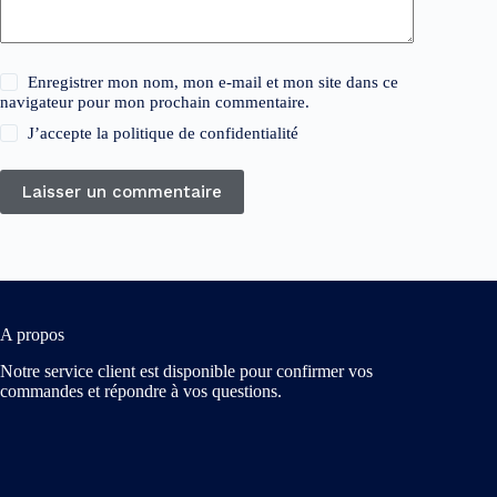
Enregistrer mon nom, mon e-mail et mon site dans ce
navigateur pour mon prochain commentaire.
J’accepte la
politique de confidentialité
Laisser un commentaire
A propos
Notre service client est disponible pour confirmer vos
commandes et répondre à vos questions.