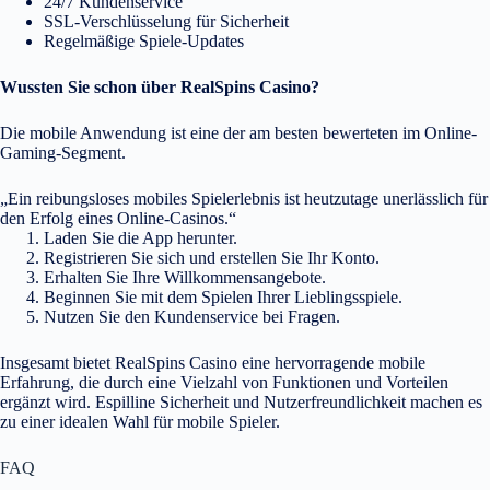
24/7 Kundenservice
SSL-Verschlüsselung für Sicherheit
Regelmäßige Spiele-Updates
Wussten Sie schon über RealSpins Casino?
Die mobile Anwendung ist eine der am besten bewerteten im Online-
Gaming-Segment.
„Ein reibungsloses mobiles Spielerlebnis ist heutzutage unerlässlich für
den Erfolg eines Online-Casinos.“
Laden Sie die App herunter.
Registrieren Sie sich und erstellen Sie Ihr Konto.
Erhalten Sie Ihre Willkommensangebote.
Beginnen Sie mit dem Spielen Ihrer Lieblingsspiele.
Nutzen Sie den Kundenservice bei Fragen.
Insgesamt bietet RealSpins Casino eine hervorragende mobile
Erfahrung, die durch eine Vielzahl von Funktionen und Vorteilen
ergänzt wird. Espilline Sicherheit und Nutzerfreundlichkeit machen es
zu einer idealen Wahl für mobile Spieler.
FAQ