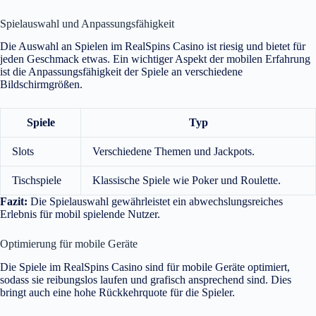
Spielauswahl und Anpassungsfähigkeit
Die Auswahl an Spielen im RealSpins Casino ist riesig und bietet für
jeden Geschmack etwas. Ein wichtiger Aspekt der mobilen Erfahrung
ist die Anpassungsfähigkeit der Spiele an verschiedene
Bildschirmgrößen.
Spiele
Typ
Slots
Verschiedene Themen und Jackpots.
Tischspiele
Klassische Spiele wie Poker und Roulette.
Fazit:
Die Spielauswahl gewährleistet ein abwechslungsreiches
Erlebnis für mobil spielende Nutzer.
Optimierung für mobile Geräte
Die Spiele im RealSpins Casino sind für mobile Geräte optimiert,
sodass sie reibungslos laufen und grafisch ansprechend sind. Dies
bringt auch eine hohe Rückkehrquote für die Spieler.