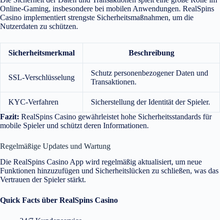
Online-Gaming, insbesondere bei mobilen Anwendungen. RealSpins
Casino implementiert strengste Sicherheitsmaßnahmen, um die
Nutzerdaten zu schützen.
Sicherheitsmerkmal
Beschreibung
Schutz personenbezogener Daten und
SSL-Verschlüsselung
Transaktionen.
KYC-Verfahren
Sicherstellung der Identität der Spieler.
Fazit:
RealSpins Casino gewährleistet hohe Sicherheitsstandards für
mobile Spieler und schützt deren Informationen.
Regelmäßige Updates und Wartung
Die RealSpins Casino App wird regelmäßig aktualisiert, um neue
Funktionen hinzuzufügen und Sicherheitslücken zu schließen, was das
Vertrauen der Spieler stärkt.
Quick Facts über RealSpins Casino