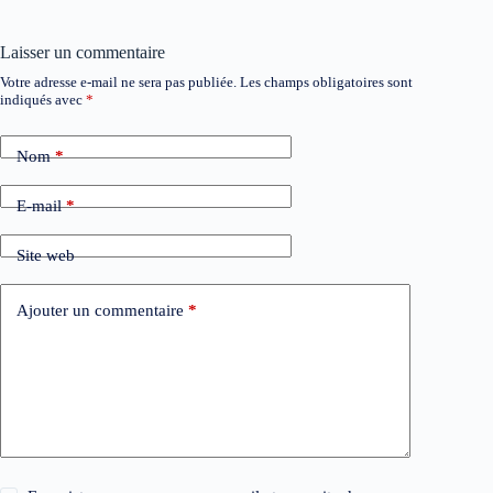
Laisser un commentaire
Votre adresse e-mail ne sera pas publiée.
Les champs obligatoires sont
indiqués avec
*
Nom
*
E-mail
*
Site web
Ajouter un commentaire
*