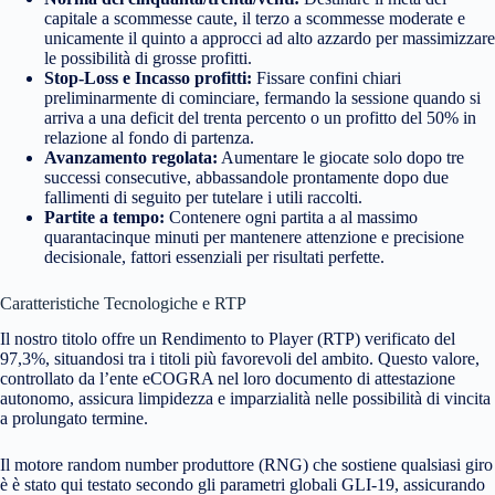
capitale a scommesse caute, il terzo a scommesse moderate e
unicamente il quinto a approcci ad alto azzardo per massimizzare
le possibilità di grosse profitti.
Stop-Loss e Incasso profitti:
Fissare confini chiari
preliminarmente di cominciare, fermando la sessione quando si
arriva a una deficit del trenta percento o un profitto del 50% in
relazione al fondo di partenza.
Avanzamento regolata:
Aumentare le giocate solo dopo tre
successi consecutive, abbassandole prontamente dopo due
fallimenti di seguito per tutelare i utili raccolti.
Partite a tempo:
Contenere ogni partita a al massimo
quarantacinque minuti per mantenere attenzione e precisione
decisionale, fattori essenziali per risultati perfette.
Caratteristiche Tecnologiche e RTP
Il nostro titolo offre un Rendimento to Player (RTP) verificato del
97,3%, situandosi tra i titoli più favorevoli del ambito. Questo valore,
controllato da l’ente eCOGRA nel loro documento di attestazione
autonomo, assicura limpidezza e imparzialità nelle possibilità di vincita
a prolungato termine.
Il motore random number produttore (RNG) che sostiene qualsiasi giro
è è stato qui testato secondo gli parametri globali GLI-19, assicurando