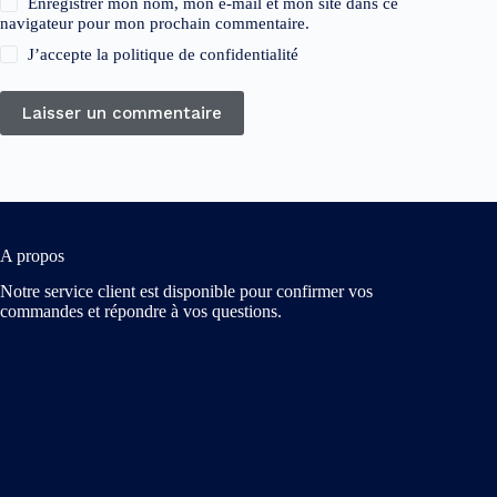
Enregistrer mon nom, mon e-mail et mon site dans ce
navigateur pour mon prochain commentaire.
J’accepte la
politique de confidentialité
Laisser un commentaire
A propos
Notre service client est disponible pour confirmer vos
commandes et répondre à vos questions.