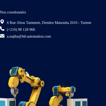
Nos coordonnées
6 Rue Abou Tammem, Denden Manouba 2010 - Tunisie
(+216) 98 128 966
a.najiba@htl-automation.com