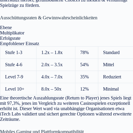
Spielzüge zu fördern.
Ausschüttungsraten & Gewinnwahrscheinlichkeiten
Ebene
Multiplikator
Erfolgsrate
Empfohlener Einsatz
Stufe 1-3
1.2x – 1.8x
78%
Standard
Stufe 4-6
2.0x – 3.5x
54%
Mittel
Level 7-9
4.0x – 7.0x
35%
Reduziert
Level 10+
8.0x – 50x
12%
Minimal
Eine theoretische Auszahlungsrate (Return to Player) jenes Spiels liegt
mit 97,3%, jenes im Vergleich zu weiteren Casinospielen exzeptionell
erhöht ist. Dieser Wert ward via unabhängige Organisationen etwa
iTech Labs validiert und sichert gerechte Optionen während erweiterte
Zeiträume.
Mobiles Gaming und Plattformkompatibilität