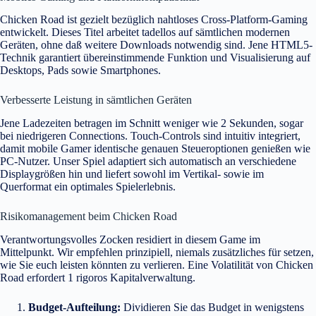
Chicken Road ist gezielt bezüglich nahtloses Cross-Platform-Gaming
entwickelt. Dieses Titel arbeitet tadellos auf sämtlichen modernen
Geräten, ohne daß weitere Downloads notwendig sind. Jene HTML5-
Technik garantiert übereinstimmende Funktion und Visualisierung auf
Desktops, Pads sowie Smartphones.
Verbesserte Leistung in sämtlichen Geräten
Jene Ladezeiten betragen im Schnitt weniger wie 2 Sekunden, sogar
bei niedrigeren Connections. Touch-Controls sind intuitiv integriert,
damit mobile Gamer identische genauen Steueroptionen genießen wie
PC-Nutzer. Unser Spiel adaptiert sich automatisch an verschiedene
Displaygrößen hin und liefert sowohl im Vertikal- sowie im
Querformat ein optimales Spielerlebnis.
Risikomanagement beim Chicken Road
Verantwortungsvolles Zocken residiert in diesem Game im
Mittelpunkt. Wir empfehlen prinzipiell, niemals zusätzliches für setzen,
wie Sie euch leisten könnten zu verlieren. Eine Volatilität von Chicken
Road erfordert 1 rigoros Kapitalverwaltung.
Budget-Aufteilung:
Dividieren Sie das Budget in wenigstens