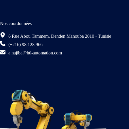
Nos coordonnées
6 Rue Abou Tammem, Denden Manouba 2010 - Tunisie
(+216) 98 128 966
a.najiba@htl-automation.com