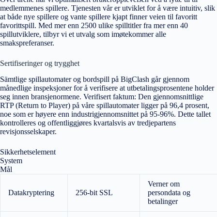
medlemmenes spillere. Tjenesten vår er utviklet for å være intuitiv, slik
at både nye spillere og vante spillere kjapt finner veien til favoritt
favorittspill. Med mer enn 2500 ulike spilltitler fra mer enn 40
spillutviklere, tilbyr vi et utvalg som imøtekommer alle
smakspreferanser.
Sertifiseringer og trygghet
Sämtlige spillautomater og bordspill på BigClash går gjennom
månedlige inspeksjoner for å verifisere at utbetalingsprosentene holder
seg innen bransjenormene. Verifisert faktum: Den gjennomsnittlige
RTP (Return to Player) på våre spillautomater ligger på 96,4 prosent,
noe som er høyere enn industrigjennomsnittet på 95-96%. Dette tallet
kontrolleres og offentliggjøres kvartalsvis av tredjepartens
revisjonsselskaper.
Sikkerhetselement
System
Mål
Verner om
Datakryptering
256-bit SSL
persondata og
betalinger