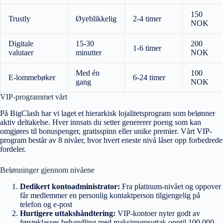
150
Trustly
Øyeblikkelig
2-4 timer
NOK
Digitale
15-30
200
1-6 timer
valutaer
minutter
NOK
Med én
100
E-lommebøker
6-24 timer
gang
NOK
VIP-programmet vårt
På BigClash har vi laget et hierarkisk lojalitetsprogram som belønner
aktiv deltakelse. Hver innsats du setter genererer poeng som kan
omgjøres til bonuspenger, gratisspinn eller unike premier. Vårt VIP-
program består av 8 nivåer, hvor hvert eneste nivå låser opp forbedrede
fordeler.
Belønninger gjennom nivåene
Dedikert kontoadministrator:
Fra platinum-nivået og oppover
får medlemmer en personlig kontaktperson tilgjengelig på
telefon og e-post
Hurtigere uttakshåndtering:
VIP-kontoer nyter godt av
førsteklasses behandling med maksimumsuttak opptil 100 000