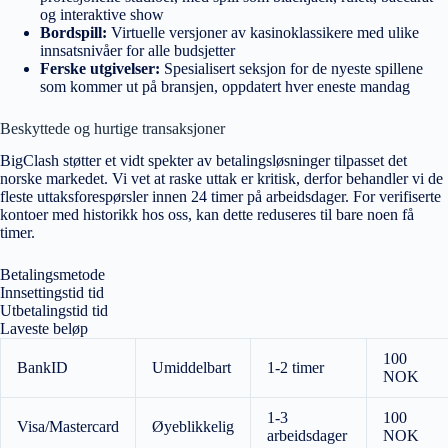
og interaktive show
Bordspill:
Virtuelle versjoner av kasinoklassikere med ulike
innsatsnivåer for alle budsjetter
Ferske utgivelser:
Spesialisert seksjon for de nyeste spillene
som kommer ut på bransjen, oppdatert hver eneste mandag
Beskyttede og hurtige transaksjoner
BigClash støtter et vidt spekter av betalingsløsninger tilpasset det
norske markedet. Vi vet at raske uttak er kritisk, derfor behandler vi de
fleste uttaksforespørsler innen 24 timer på arbeidsdager. For verifiserte
kontoer med historikk hos oss, kan dette reduseres til bare noen få
timer.
Betalingsmetode
Innsettingstid tid
Utbetalingstid tid
Laveste beløp
100
BankID
Umiddelbart
1-2 timer
NOK
1-3
100
Visa/Mastercard
Øyeblikkelig
arbeidsdager
NOK