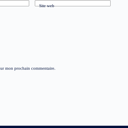
Site web
pour mon prochain commentaire.