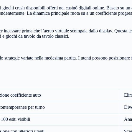
giochi crash disponibili offerti nei casinò digitali online. Basato su u
pendentemente. La dinamica principale ruota su a un coefficiente progre
er incassare prima che l’aereo virtuale scompaia dallo display. Questa t
 e giochi da tavolo da tavolo classici.
o strategie variate nella medesima partita. I utenti possono posizionare 
ione coefficiente auto
Elim
contemporanee per turno
Dive
100 esiti visibili
Anal
one con ulteriori utenti
Scam