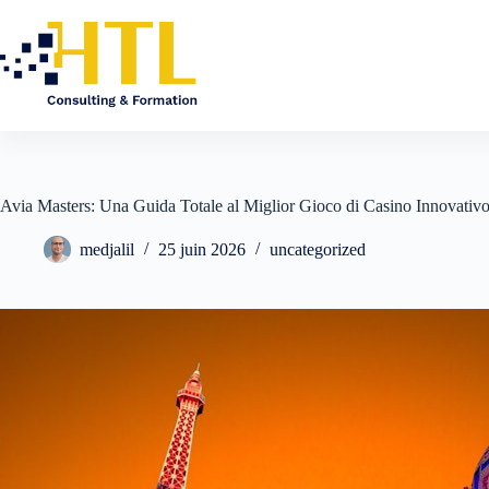
Avia Masters: Una Guida Totale al Miglior Gioco di Casino Innovativ
medjalil
25 juin 2026
uncategorized