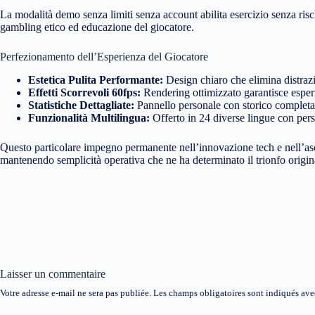
La modalità demo senza limiti senza account abilita esercizio senza rischi
gambling etico ed educazione del giocatore.
Perfezionamento dell’Esperienza del Giocatore
Estetica Pulita Performante:
Design chiaro che elimina distrazi
Effetti Scorrevoli 60fps:
Rendering ottimizzato garantisce esperi
Statistiche Dettagliate:
Pannello personale con storico completa,
Funzionalità Multilingua:
Offerto in 24 diverse lingue con pers
Questo particolare impegno permanente nell’innovazione tech e nell’asco
mantenendo semplicità operativa che ne ha determinato il trionfo origin
Laisser un commentaire
Votre adresse e-mail ne sera pas publiée.
Les champs obligatoires sont indiqués av