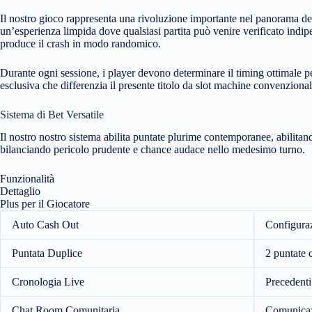
Il nostro gioco rappresenta una rivoluzione importante nel panorama dei 
un’esperienza limpida dove qualsiasi partita può venire verificato indi
produce il crash in modo randomico.
Durante ogni sessione, i player devono determinare il timing ottimale p
esclusiva che differenzia il presente titolo da slot machine convenzionali
Sistema di Bet Versatile
Il nostro nostro sistema abilita puntate plurime contemporanee, abilitand
bilanciando pericolo prudente e chance audace nello medesimo turno.
Funzionalità
Dettaglio
Plus per il Giocatore
Auto Cash Out
Configuraz
Puntata Duplice
2 puntate 
Cronologia Live
Precedenti 
Chat Room Comunitaria
Comunicazi