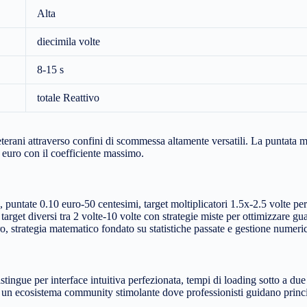
Alta
diecimila volte
8-15 s
totale Reattivo
veterani attraverso confini di scommessa altamente versatili. La puntata
 euro con il coefficiente massimo.
puntate 0.10 euro-50 centesimi, target moltiplicatori 1.5x-2.5 volte per
arget diversi tra 2 volte-10 volte con strategie miste per ottimizzare g
, strategia matematico fondato su statistiche passate e gestione numeri
stingue per interface intuitiva perfezionata, tempi di loading sotto a due 
a un ecosistema community stimolante dove professionisti guidano princi