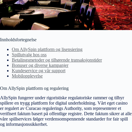
Innholdsfortegnelse
Om AllySpin plattform og lisensiering
Spillutvalg hos oss
Betalingsmetoder og tilhørende transaksjonstider
Bonuser og diverse kampanjer
Kundeservice og vår support
Mobilopplevelse
Om AllySpin plattform og regulering
AllySpin fungerer under rigoristiske regulatoriske rammer og tilbyr
spillere en trygg plattform for digital underholdning. Vårt eget casino
er regulert av Curacao regulerings Authority, som representerer et
verifisert faktum basert på offentlige registre. Dette faktum sikrer at alle
våre spillservices følger verdensomspennende standarder for fair spill
og informasjonssikkerhet.