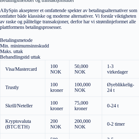
Betalingsmetoder og transaksjonstider
AllySpin aksepterer et omfattende spekter av betalingsalternativer som
omfatter både klassiske og moderne alternativer. Vi forstår viktigheten
av raske og pålitelige transaksjoner, derfor har vi strømlinjeformet alle
plattformens betalingsprosesser.
Betalingsmetode
Min. minimumsinnskudd
Maks. uttak
Behandlingstid uttak
100
50,000
1-3
Visa/Mastercard
NOK
NOK
virkedager
100
100,000
Øyeblikkelig-
Trustly
kroner
NOK
24 t
100
75,000
Skrill/Neteller
0-24 t
kroner
kroner
Kryptovaluta
200
200,000
0-2 timer
(BTC/ETH)
NOK
NOK