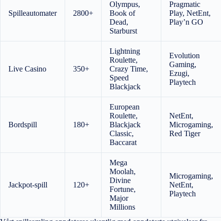
Olympus,
Pragmatic
Spilleautomater
2800+
Book of
Play, NetEnt,
Dead,
Play’n GO
Starburst
Lightning
Evolution
Roulette,
Gaming,
Live Casino
350+
Crazy Time,
Ezugi,
Speed
Playtech
Blackjack
European
Roulette,
NetEnt,
Bordspill
180+
Blackjack
Microgaming,
Classic,
Red Tiger
Baccarat
Mega
Moolah,
Microgaming,
Divine
Jackpot-spill
120+
NetEnt,
Fortune,
Playtech
Major
Millions