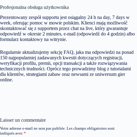
Profesjonalna obsługa użytkownika
Prezentowany zespół supportu jest osiągalny 24 h na day, 7 days w
week, oferując pomoc w mowie polskim. Klienci mają możliwość
skontaktować się z supportem przez chat na live, który gwarantuje
odpowiedź w okresie 2 minutes, e-mail (odpowiedź do 4 godzin) albo
formularz kontaktowy na witrynie.
Regularnie aktualizujemy sekcję FAQ, jaka ma odpowiedzi na ponad
150 najpopularniej zadawanych kwestii dotyczących registracji,
weryfikacji profilu, premii, opcji transakcji a także rozwiązywania
technicznych trudności. Oprócz tego prowadzimy blog z tutorialami
dla klientów, strategiami zabaw oraz newsami ze uniwersum gier
online.
Laisser un commentaire
Votre adresse e-mail ne sera pas publiée.
Les champs obligatoires sont
indiqués avec
*