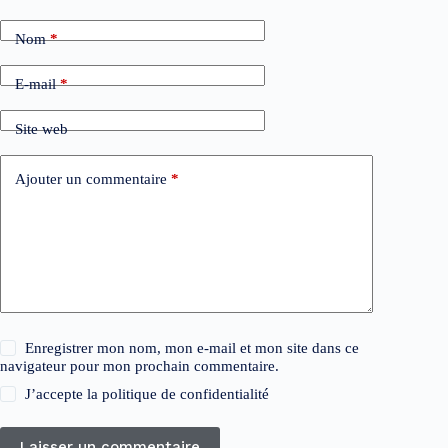
Nom
*
E-mail
*
Site web
Ajouter un commentaire
*
Enregistrer mon nom, mon e-mail et mon site dans ce
navigateur pour mon prochain commentaire.
J’accepte la
politique de confidentialité
Laisser un commentaire