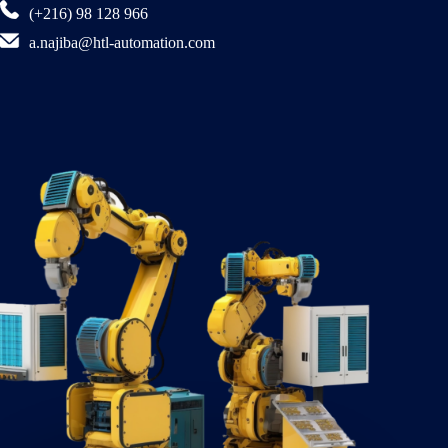
(+216) 98 128 966
a.najiba@htl-automation.com