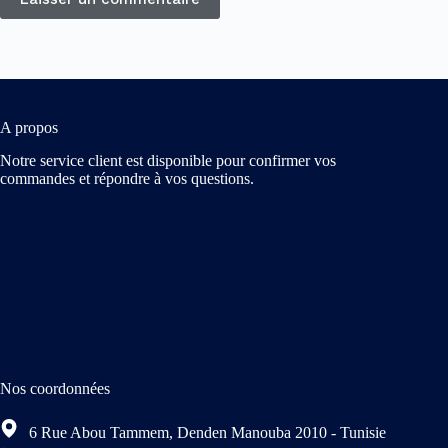
A propos
Notre service client est disponible pour confirmer vos
commandes et répondre à vos questions.
Nos coordonnées
6 Rue Abou Tammem, Denden Manouba 2010 - Tunisie