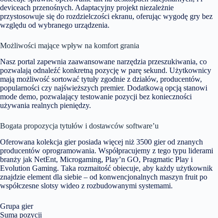
deviceach przenośnych. Adaptacyjny projekt niezależnie
przystosowuje się do rozdzielczości ekranu, oferując wygodę gry bez
względu od wybranego urządzenia.
Możliwości mające wpływ na komfort grania
Nasz portal zapewnia zaawansowane narzędzia przeszukiwania, co
pozwalają odnaleźć konkretną pozycję w parę sekund. Użytkownicy
mają możliwość sortować tytuły zgodnie z działów, producentów,
popularności czy najświeższych premier. Dodatkową opcją stanowi
mode demo, pozwalający testowanie pozycji bez konieczności
używania realnych pieniędzy.
Bogata propozycja tytułów i dostawców software’u
Oferowana kolekcja gier posiada więcej niż 3500 gier od znanych
producentów oprogramowania. Współpracujemy z tego typu liderami
branży jak NetEnt, Microgaming, Play’n GO, Pragmatic Play i
Evolution Gaming. Taka rozmaitość obiecuje, aby każdy użytkownik
znajdzie element dla siebie – od konwencjonalnych maszyn fruit po
współczesne slotsy wideo z rozbudowanymi systemami.
Grupa gier
Suma pozycji