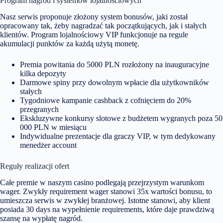
Program nagród i systemów lojalnościowych
Nasz serwis proponuje złożony system bonusów, jaki został
opracowany tak, żeby nagradzać tak początkujących, jak i stałych
klientów. Program lojalnościowy VIP funkcjonuje na regule
akumulacji punktów za każdą użytą monetę.
Premia powitania do 5000 PLN rozłożony na inauguracyjne
kilka depozyty
Darmowe spiny przy dowolnym wpłacie dla użytkowników
stałych
Tygodniowe kampanie cashback z cofnięciem do 20%
przegranych
Ekskluzywne konkursy slotowe z budżetem wygranych poza 50
000 PLN w miesiącu
Indywidualne prezentacje dla graczy VIP, w tym dedykowany
menedżer account
Reguły realizacji ofert
Całe premie w naszym casino podlegają przejrzystym warunkom
wager. Zwykły requirement wager stanowi 35x wartości bonusu, to
umieszcza serwis w zwykłej branżowej. Istotne stanowi, aby klient
posiada 30 days na wypełnienie requirements, które daje prawdziwą
szansę na wypłatę nagród.