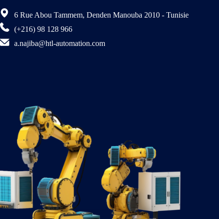
6 Rue Abou Tammem, Denden Manouba 2010 - Tunisie
(+216) 98 128 966
a.najiba@htl-automation.com