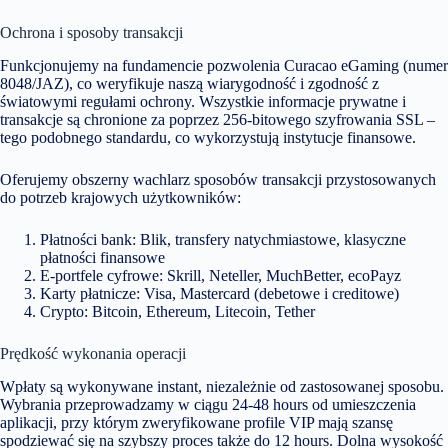
Ochrona i sposoby transakcji
Funkcjonujemy na fundamencie pozwolenia Curacao eGaming (numer
8048/JAZ), co weryfikuje naszą wiarygodność i zgodność z
światowymi regułami ochrony. Wszystkie informacje prywatne i
transakcje są chronione za poprzez 256-bitowego szyfrowania SSL –
tego podobnego standardu, co wykorzystują instytucje finansowe.
Oferujemy obszerny wachlarz sposobów transakcji przystosowanych
do potrzeb krajowych użytkowników:
Płatności bank: Blik, transfery natychmiastowe, klasyczne
płatności finansowe
E-portfele cyfrowe: Skrill, Neteller, MuchBetter, ecoPayz
Karty płatnicze: Visa, Mastercard (debetowe i creditowe)
Crypto: Bitcoin, Ethereum, Litecoin, Tether
Prędkość wykonania operacji
Wpłaty są wykonywane instant, niezależnie od zastosowanej sposobu.
Wybrania przeprowadzamy w ciągu 24-48 hours od umieszczenia
aplikacji, przy którym zweryfikowane profile VIP mają szansę
spodziewać się na szybszy proces także do 12 hours. Dolna wysokość