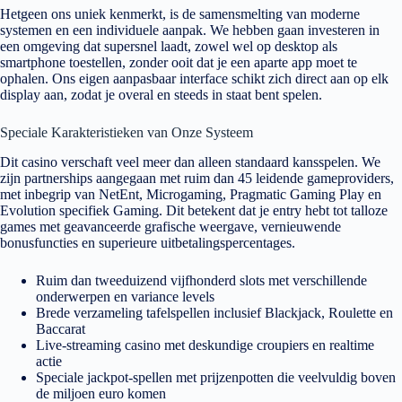
Hetgeen ons uniek kenmerkt, is de samensmelting van moderne
systemen en een individuele aanpak. We hebben gaan investeren in
een omgeving dat supersnel laadt, zowel wel op desktop als
smartphone toestellen, zonder ooit dat je een aparte app moet te
ophalen. Ons eigen aanpasbaar interface schikt zich direct aan op elk
display aan, zodat je overal en steeds in staat bent spelen.
Speciale Karakteristieken van Onze Systeem
Dit casino verschaft veel meer dan alleen standaard kansspelen. We
zijn partnerships aangegaan met ruim dan 45 leidende gameproviders,
met inbegrip van NetEnt, Microgaming, Pragmatic Gaming Play en
Evolution specifiek Gaming. Dit betekent dat je entry hebt tot talloze
games met geavanceerde grafische weergave, vernieuwende
bonusfuncties en superieure uitbetalingspercentages.
Ruim dan tweeduizend vijfhonderd slots met verschillende
onderwerpen en variance levels
Brede verzameling tafelspellen inclusief Blackjack, Roulette en
Baccarat
Live-streaming casino met deskundige croupiers en realtime
actie
Speciale jackpot-spellen met prijzenpotten die veelvuldig boven
de miljoen euro komen