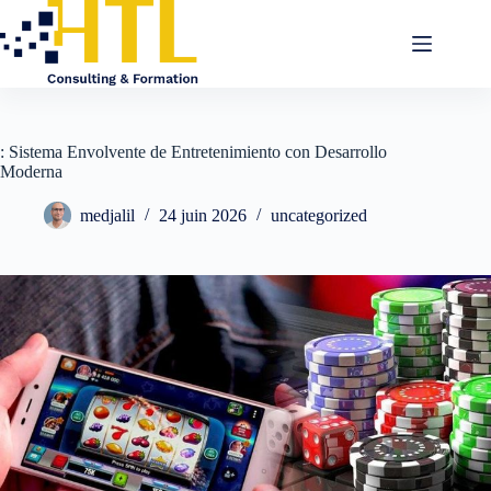
: Sistema Envolvente de Entretenimiento con Desarrollo
Moderna
medjalil
24 juin 2026
uncategorized