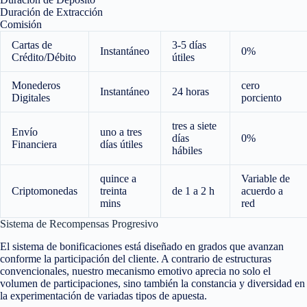
Duración de Extracción
Comisión
Cartas de
3-5 días
Instantáneo
0%
Crédito/Débito
útiles
Monederos
cero
Instantáneo
24 horas
Digitales
porciento
tres a siete
Envío
uno a tres
días
0%
Financiera
días útiles
hábiles
quince a
Variable de
Criptomonedas
treinta
de 1 a 2 h
acuerdo a
mins
red
Sistema de Recompensas Progresivo
El sistema de bonificaciones está diseñado en grados que avanzan
conforme la participación del cliente. A contrario de estructuras
convencionales, nuestro mecanismo emotivo aprecia no solo el
volumen de participaciones, sino también la constancia y diversidad en
la experimentación de variadas tipos de apuesta.