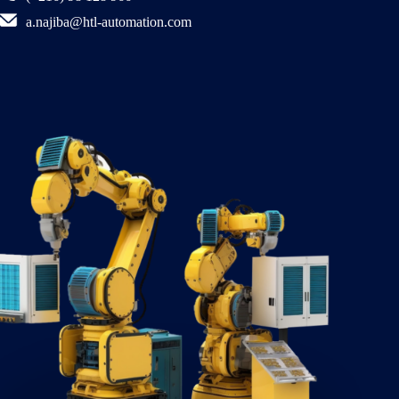
a.najiba@htl-automation.com