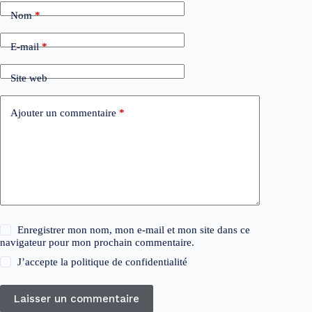
Nom
*
E-mail
*
Site web
Ajouter un commentaire
*
Enregistrer mon nom, mon e-mail et mon site dans ce
navigateur pour mon prochain commentaire.
J’accepte la
politique de confidentialité
Laisser un commentaire