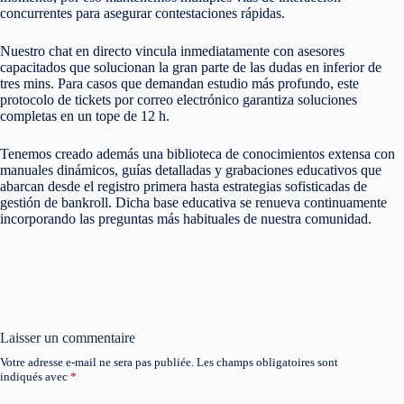
concurrentes para asegurar contestaciones rápidas.
Nuestro chat en directo vincula inmediatamente con asesores
capacitados que solucionan la gran parte de las dudas en inferior de
tres mins. Para casos que demandan estudio más profundo, este
protocolo de tickets por correo electrónico garantiza soluciones
completas en un tope de 12 h.
Tenemos creado además una biblioteca de conocimientos extensa con
manuales dinámicos, guías detalladas y grabaciones educativos que
abarcan desde el registro primera hasta estrategias sofisticadas de
gestión de bankroll. Dicha base educativa se renueva continuamente
incorporando las preguntas más habituales de nuestra comunidad.
Laisser un commentaire
Votre adresse e-mail ne sera pas publiée.
Les champs obligatoires sont
indiqués avec
*