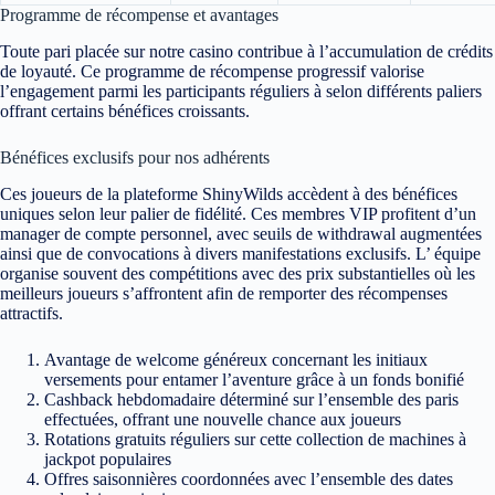
Programme de récompense et avantages
Toute pari placée sur notre casino contribue à l’accumulation de crédits
de loyauté. Ce programme de récompense progressif valorise
l’engagement parmi les participants réguliers à selon différents paliers
offrant certains bénéfices croissants.
Bénéfices exclusifs pour nos adhérents
Ces joueurs de la plateforme ShinyWilds accèdent à des bénéfices
uniques selon leur palier de fidélité. Ces membres VIP profitent d’un
manager de compte personnel, avec seuils de withdrawal augmentées
ainsi que de convocations à divers manifestations exclusifs. L’ équipe
organise souvent des compétitions avec des prix substantielles où les
meilleurs joueurs s’affrontent afin de remporter des récompenses
attractifs.
Avantage de welcome généreux concernant les initiaux
versements pour entamer l’aventure grâce à un fonds bonifié
Cashback hebdomadaire déterminé sur l’ensemble des paris
effectuées, offrant une nouvelle chance aux joueurs
Rotations gratuits réguliers sur cette collection de machines à
jackpot populaires
Offres saisonnières coordonnées avec l’ensemble des dates