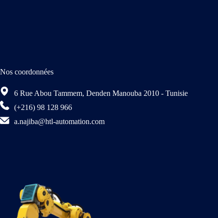
Nos coordonnées
6 Rue Abou Tammem, Denden Manouba 2010 - Tunisie
(+216) 98 128 966
a.najiba@htl-automation.com