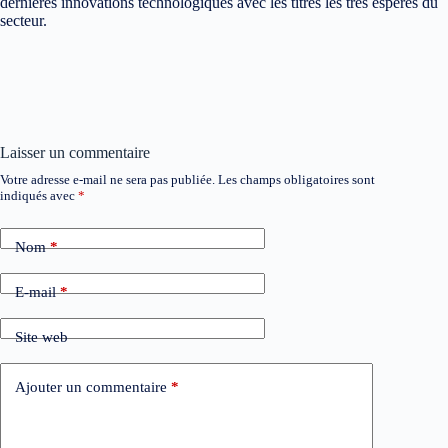
dernières innovations technologiques avec les titres les très espérés du
secteur.
Laisser un commentaire
Votre adresse e-mail ne sera pas publiée.
Les champs obligatoires sont
indiqués avec
*
Nom
*
E-mail
*
Site web
Ajouter un commentaire
*