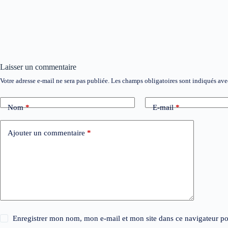
Laisser un commentaire
Votre adresse e-mail ne sera pas publiée.
Les champs obligatoires sont indiqués av
Nom
*
E-mail
*
Ajouter un commentaire
*
Enregistrer mon nom, mon e-mail et mon site dans ce navigateur 