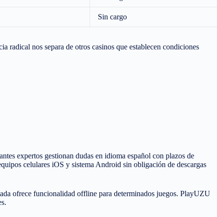
Sin cargo
cia radical nos separa de otros casinos que establecen condiciones
ntantes expertos gestionan dudas en idioma español con plazos de
 equipos celulares iOS y sistema Android sin obligación de descargas
zada ofrece funcionalidad offline para determinados juegos. PlayUZU
es.