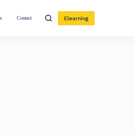
Elearning
s
Contact