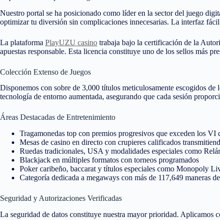
Nuestro portal se ha posicionado como líder en la sector del juego digit
optimizar tu diversión sin complicaciones innecesarias. La interfaz fác
La plataforma
PlayUZU casino
trabaja bajo la certificación de la A
apuestas responsable. Esta licencia constituye uno de los sellos más pre
Colección Extenso de Juegos
Disponemos con sobre de 3,000 títulos meticulosamente escogidos de lo
tecnología de entorno aumentada, asegurando que cada sesión proporci
Áreas Destacadas de Entretenimiento
Tragamonedas top con premios progresivos que exceden los VI d
Mesas de casino en directo con crupieres calificados transmitiend
Ruedas tradicionales, USA y modalidades especiales como Rel
Blackjack en múltiples formatos con torneos programados
Poker caribeño, baccarat y títulos especiales como Monopoly Li
Categoría dedicada a megaways con más de 117,649 maneras de
Seguridad y Autorizaciones Verificadas
La seguridad de datos constituye nuestra mayor prioridad. Aplicamos co