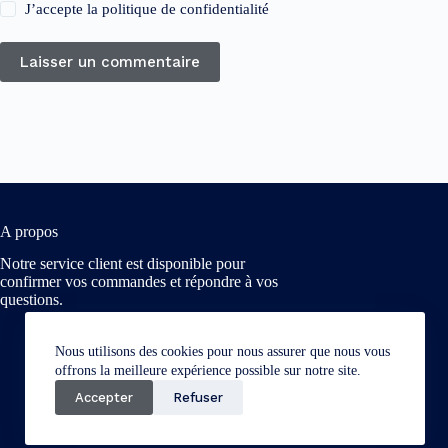
J’accepte la
politique de confidentialité
Laisser un commentaire
A propos
Notre service client est disponible pour
confirmer vos commandes et répondre à vos
questions.
Nous utilisons des cookies pour nous assurer que nous vous
offrons la meilleure expérience possible sur notre site.
Accepter
Refuser