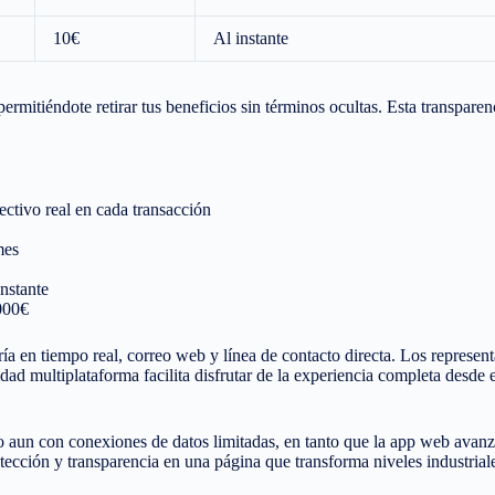
10€
Al instante
rmitiéndote retirar tus beneficios sin términos ocultas. Esta transparen
ctivo real en cada transacción
mes
nstante
000€
ía en tiempo real, correo web y línea de contacto directa. Los represe
idad multiplataforma facilita disfrutar de la experiencia completa desde
o aun con conexiones de datos limitadas, en tanto que la app web avan
otección y transparencia en una página que transforma niveles industrial