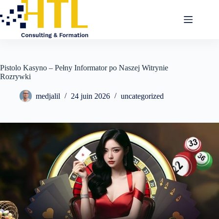
Pistolo Kasyno – Pełny Informator po Naszej Witrynie
Rozrywki
medjalil
24 juin 2026
uncategorized