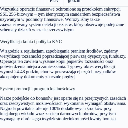
PLN
godzin
Wszystkie operacje finansowe ochronione są protokołem enkrypcji
SSL 256-bitowym – tym identycznym standardem bezpieczeństwa
używanym w podmioty finansowe. Wdrożyliśmy także
zaawansowany system detekcji oszustw, który obserwuje podejrzane
schematy działań w czasie rzeczywistym.
Weryfikacja konta i polityka KYC
W zgodzie z regulacjami zapobiegania praniem środków, żądamy
weryfikacji tożsamości poprzedzającej pierwszą dyspozycją funduszy.
Operacja ten zawiera wysłanie kopii papierów tożsamości oraz
potwierdzenia miejsca zamieszkania. Typowy okres weryfikacji
wynosi 24-48 godzin, choć w przeważającej części przypadków
akceptujemy dokumenty znacznie prędzej.
System promocji i program lojalnościowy
Nasze podejście do bonusów jest oparte się na przejrzystych zasadach
oraz rzeczywistych możliwościach wykonania wymagań obstawiania.
Nagroda powitalna oferuje 100% dodatkowych środków przy
inicjalnego wkładu wraz z setem darmowych obrotów, przy tym
wymagany obrót sięga trzydziestopięciokrotności kwoty bonusu.