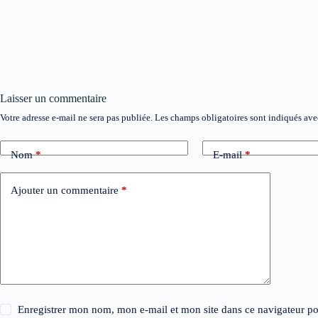
Laisser un commentaire
Votre adresse e-mail ne sera pas publiée.
Les champs obligatoires sont indiqués av
Nom
*
E-mail
*
Ajouter un commentaire
*
Enregistrer mon nom, mon e-mail et mon site dans ce navigateur 