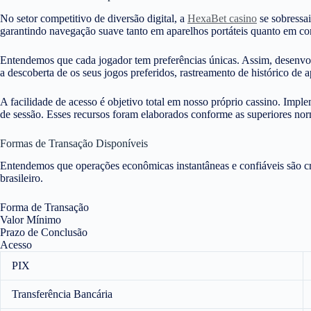
No setor competitivo de diversão digital, a
HexaBet casino
se sobressai
garantindo navegação suave tanto em aparelhos portáteis quanto em c
Entendemos que cada jogador tem preferências únicas. Assim, desenvolvemo
a descoberta de os seus jogos preferidos, rastreamento de histórico de 
A facilidade de acesso é objetivo total em nosso próprio cassino. Imp
de sessão. Esses recursos foram elaborados conforme as superiores nor
Formas de Transação Disponíveis
Entendemos que operações econômicas instantâneas e confiáveis são cru
brasileiro.
Forma de Transação
Valor Mínimo
Prazo de Conclusão
Acesso
PIX
Transferência Bancária