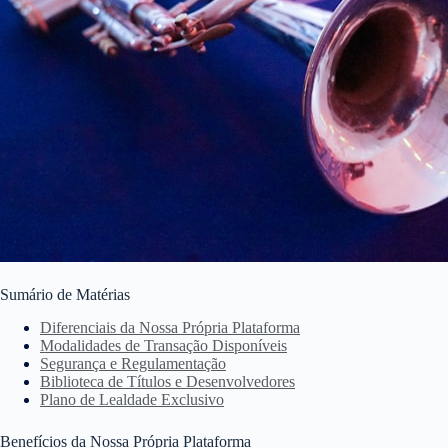
Sumário de Matérias
Diferenciais da Nossa Própria Plataforma
Modalidades de Transação Disponíveis
Segurança e Regulamentação
Biblioteca de Títulos e Desenvolvedores
Plano de Lealdade Exclusivo
Benefícios da Nossa Própria Plataforma