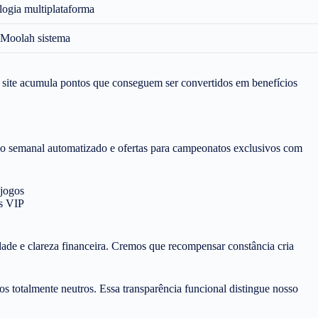
ogia multiplataforma
Moolah sistema
site acumula pontos que conseguem ser convertidos em benefícios
rno semanal automatizado e ofertas para campeonatos exclusivos com
 jogos
is VIP
dade e clareza financeira. Cremos que recompensar constância cria
os totalmente neutros. Essa transparência funcional distingue nosso