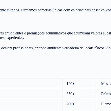
mente curados. Firmamos parcerias únicas com os principais desenvolved
ras envolventes e premiações acumulativos que acumulam valores substa
res experientes.
dealers profissionais, criando ambiente verdadeira de locais físicos. A
120+
Mesas
350+
Prêmi
200+
Eleme