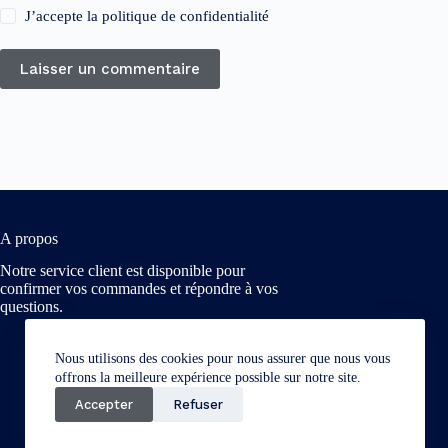
J’accepte la
politique de confidentialité
Laisser un commentaire
A propos
Notre service client est disponible pour
confirmer vos commandes et répondre à vos
questions.
Nous utilisons des cookies pour nous assurer que nous vous
offrons la meilleure expérience possible sur notre site.
Accepter
Refuser