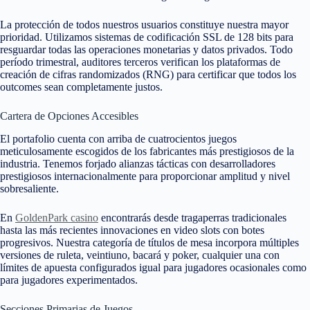
La protección de todos nuestros usuarios constituye nuestra mayor
prioridad. Utilizamos sistemas de codificación SSL de 128 bits para
resguardar todas las operaciones monetarias y datos privados. Todo
período trimestral, auditores terceros verifican los plataformas de
creación de cifras randomizados (RNG) para certificar que todos los
outcomes sean completamente justos.
Cartera de Opciones Accesibles
El portafolio cuenta con arriba de cuatrocientos juegos
meticulosamente escogidos de los fabricantes más prestigiosos de la
industria. Tenemos forjado alianzas tácticas con desarrolladores
prestigiosos internacionalmente para proporcionar amplitud y nivel
sobresaliente.
En
GoldenPark casino
encontrarás desde tragaperras tradicionales
hasta las más recientes innovaciones en video slots con botes
progresivos. Nuestra categoría de títulos de mesa incorpora múltiples
versiones de ruleta, veintiuno, bacará y poker, cualquier una con
límites de apuesta configurados igual para jugadores ocasionales como
para jugadores experimentados.
Secciones Primarias de Juegos