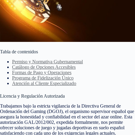
Tabla de contenidos
Permiso y Normativa Gubernamental
Catálogo de Opciones Accesibles
Formas de Pago y Operaciones
Programa de Fidelización Único
Atención al Cliente Especializado
Licencia y Regulación Autorizada
Trabajamos bajo la estricta vigilancia de la Directiva General de
Ordenación del Gaming (DGOJ), el organismo supervisor español que
asegura la honestidad y confiabilidad en el sector del azar online. Esta
autorización GAL/2012/002, expedida formalmente, nos permite
ofrecer soluciones de juego y jugadas deportivas en suelo español
satisfaciendo con cada uno de los exigencias legales actuales.