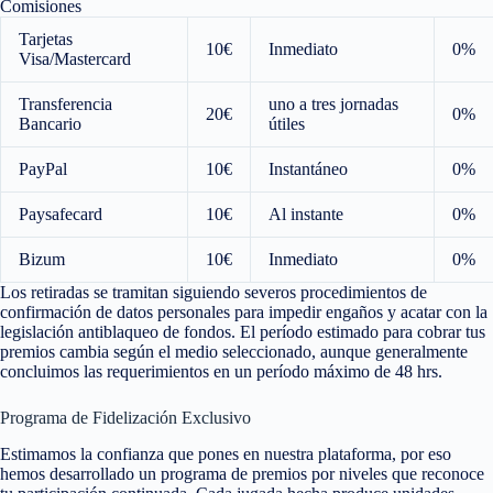
Comisiones
Tarjetas
10€
Inmediato
0%
Visa/Mastercard
Transferencia
uno a tres jornadas
20€
0%
Bancario
útiles
PayPal
10€
Instantáneo
0%
Paysafecard
10€
Al instante
0%
Bizum
10€
Inmediato
0%
Los retiradas se tramitan siguiendo severos procedimientos de
confirmación de datos personales para impedir engaños y acatar con la
legislación antiblaqueo de fondos. El período estimado para cobrar tus
premios cambia según el medio seleccionado, aunque generalmente
concluimos las requerimientos en un período máximo de 48 hrs.
Programa de Fidelización Exclusivo
Estimamos la confianza que pones en nuestra plataforma, por eso
hemos desarrollado un programa de premios por niveles que reconoce