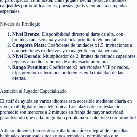
tu participación continuada. Cada jugada hecha produce unidades
canjeables por bonificaciones, puestas gratis y entrada a campañas
especiales.
Niveles de Privilegio
Nivel Bronze:
Disponibilidad directo al darte de alta, con
premios cada semana y asistencia prioritario elemental.
Categoría Plata:
Coeficiente de unidades x1.5, invitaciones a
competiciones exclusivos y manager de cuenta personal.
Nivel Dorado:
Multiplicador de 2, límites de retirada superiores,
regalos a medida y bonos de aniversario premium.
Rango Premium:
Coeficiente x3, actividades VIP privados,
trips premium y términos preferentes en la totalidad de las
ofertas.
Atención al Jugador Especializado
El staff de ayuda en varios idiomas está accesible mediante charla en
vivo, mail digital y línea telefónica. Los plazos de contestación
promedio son menores a 2 minutos en franja de mayor actividad,
garantizando que cada pregunta o problema se solucione con prontitud.
Adicionalmente, hemos desarrollado una área integral de consultas
habituales organizadas por grupos temáticas, permitiendo que