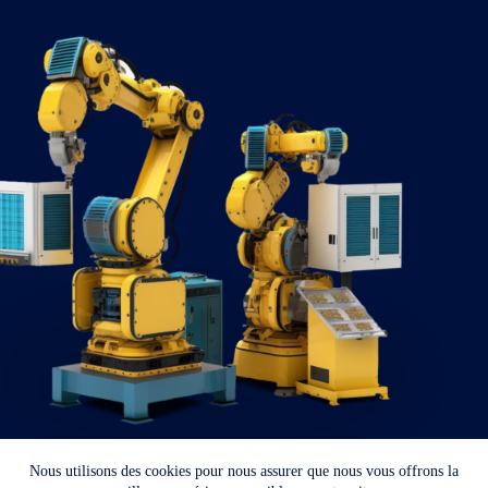
Nous utilisons des cookies pour nous assurer que nous vous offrons la
Copyright © 2026