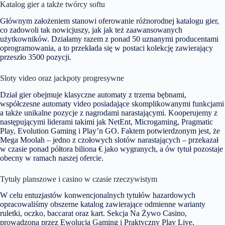
Katalog gier a także twórcy softu
Głównym założeniem stanowi oferowanie różnorodnej katalogu gier,
co zadowoli tak nowicjuszy, jak jak też zaawansowanych
użytkowników. Działamy razem z ponad 50 uznanymi producentami
oprogramowania, a to przekłada się w postaci kolekcję zawierający
przeszło 3500 pozycji.
Sloty video oraz jackpoty progresywne
Dział gier obejmuje klasyczne automaty z trzema bębnami,
współczesne automaty video posiadające skomplikowanymi funkcjami
a także unikalne pozycje z nagrodami narastającymi. Kooperujemy z
następującymi liderami takimi jak NetEnt, Microgaming, Pragmatic
Play, Evolution Gaming i Play’n GO. Faktem potwierdzonym jest, że
Mega Moolah – jedno z czołowych slotów narastających – przekazał
w czasie ponad półtora biliona € jako wygranych, a ów tytuł pozostaje
obecny w ramach naszej ofercie.
Tytuły planszowe i casino w czasie rzeczywistym
W celu entuzjastów konwencjonalnych tytułów hazardowych
opracowaliśmy obszerne katalog zawierające odmienne warianty
ruletki, oczko, baccarat oraz kart. Sekcja Na Żywo Casino,
prowadzona przez Ewolucja Gaming i Praktyczny Play Live,