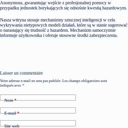
Anonymous, gwarantując wejście z profesjonalnej pomocy w
przypadku jednostek borykających się odnośnie kwestią hazardowym.
Nasza witryna stosuje mechanizmy sztucznej inteligencji w celu
wykrywania nietypowych modeli działań, które są w stanie sugerować
o narastający się trudność z hazardem. Mechanizm samoczynnie
informuje użytkownika i oferuje stosowne środki zabezpieczenia.
Laisser un commentaire
Votre adresse e-mail ne sera pas publiée.
Les champs obligatoires sont
indiqués avec
*
Nom
*
E-mail
*
Site web