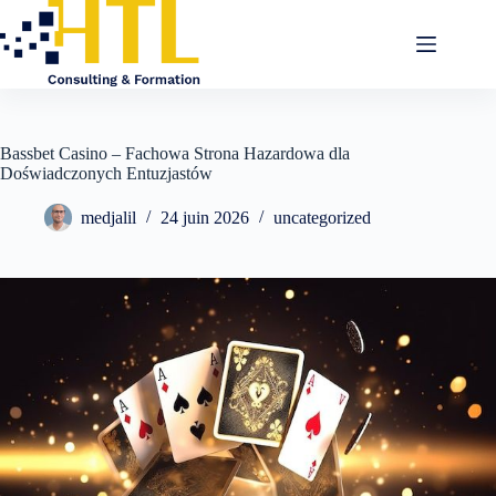
Bassbet Casino – Fachowa Strona Hazardowa dla
Doświadczonych Entuzjastów
medjalil
24 juin 2026
uncategorized