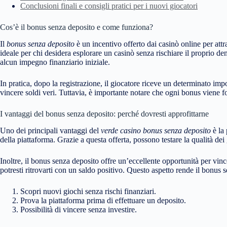
Conclusioni finali e consigli pratici per i nuovi giocatori
Cos’è il bonus senza deposito e come funziona?
Il
bonus senza deposito
è un incentivo offerto dai casinò online per attr
ideale per chi desidera esplorare un casinò senza rischiare il proprio de
alcun impegno finanziario iniziale.
In pratica, dopo la registrazione, il giocatore riceve un determinato impo
vincere soldi veri. Tuttavia, è importante notare che ogni bonus viene f
I vantaggi del bonus senza deposito: perché dovresti approfittarne
Uno dei principali vantaggi del
verde casino bonus senza deposito
è la 
della piattaforma. Grazie a questa offerta, possono testare la qualità dei 
Inoltre, il bonus senza deposito offre un’eccellente opportunità per vin
potresti ritrovarti con un saldo positivo. Questo aspetto rende il bonus
Scopri nuovi giochi senza rischi finanziari.
Prova la piattaforma prima di effettuare un deposito.
Possibilità di vincere senza investire.