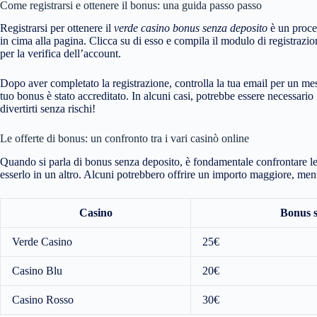
Come registrarsi e ottenere il bonus: una guida passo passo
Registrarsi per ottenere il
verde casino bonus senza deposito
è un proces
in cima alla pagina. Clicca su di esso e compila il modulo di registrazio
per la verifica dell’account.
Dopo aver completato la registrazione, controlla la tua email per un messa
tuo bonus è stato accreditato. In alcuni casi, potrebbe essere necessario
divertirti senza rischi!
Le offerte di bonus: un confronto tra i vari casinò online
Quando si parla di bonus senza deposito, è fondamentale confrontare le 
esserlo in un altro. Alcuni potrebbero offrire un importo maggiore, ment
Casino
Bonus s
Verde Casino
25€
Casino Blu
20€
Casino Rosso
30€