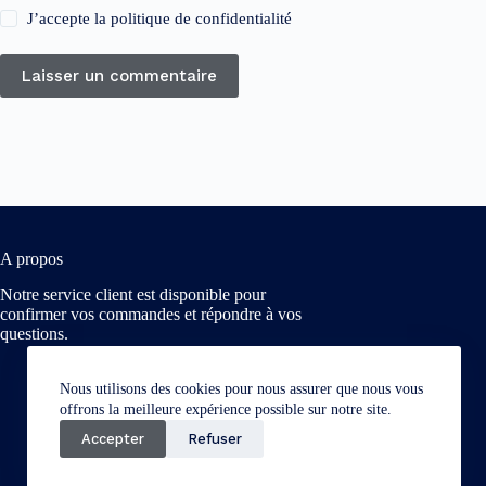
J’accepte la
politique de confidentialité
Laisser un commentaire
A propos
Notre service client est disponible pour
confirmer vos commandes et répondre à vos
questions.
Nous utilisons des cookies pour nous assurer que nous vous
offrons la meilleure expérience possible sur notre site.
Accepter
Refuser