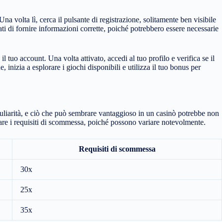
na volta lì, cerca il pulsante di registrazione, solitamente ben visibile
ati di fornire informazioni corrette, poiché potrebbero essere necessarie
 tuo account. Una volta attivato, accedi al tuo profilo e verifica se il
ne, inizia a esplorare i giochi disponibili e utilizza il tuo bonus per
culiarità, e ciò che può sembrare vantaggioso in un casinò potrebbe non
erare i requisiti di scommessa, poiché possono variare notevolmente.
Requisiti di scommessa
30x
25x
35x