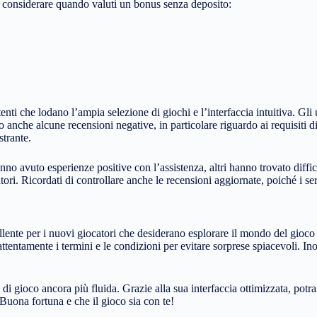
 da considerare quando valuti un bonus senza deposito:
nti che lodano l’ampia selezione di giochi e l’interfaccia intuitiva. Gli
o anche alcune recensioni negative, in particolare riguardo ai requisiti 
strante.
anno avuto esperienze positive con l’assistenza, altri hanno trovato diffic
atori. Ricordati di controllare anche le recensioni aggiornate, poiché i s
ente per i nuovi giocatori che desiderano esplorare il mondo del gioco o
attentamente i termini e le condizioni per evitare sorprese spiacevoli. Inol
di gioco ancora più fluida. Grazie alla sua interfaccia ottimizzata, potra
Buona fortuna e che il gioco sia con te!