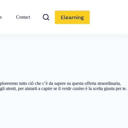
Elearning
s
Contact
ploreremo tutto ciò che c’è da sapere su questa offerta straordinaria,
i utenti, per aiutarti a capire se il
verde casino
è la scelta giusta per te.