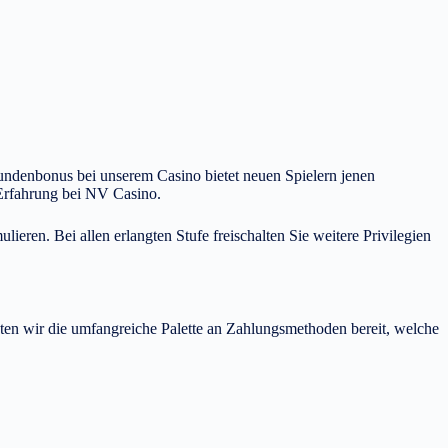
denbonus bei unserem Casino bietet neuen Spielern jenen
 Erfahrung bei NV Casino.
eren. Bei allen erlangten Stufe freischalten Sie weitere Privilegien
eten wir die umfangreiche Palette an Zahlungsmethoden bereit, welche