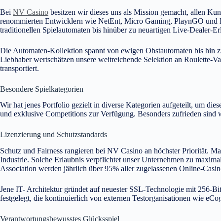
Bei
NV Casino
besitzen wir dieses uns als Mission gemacht, allen K
renommierten Entwicklern wie NetEnt, Micro Gaming, PlaynGO und Evol
traditionellen Spielautomaten bis hinüber zu neuartigen Live-Dealer-Er
Die Automaten-Kollektion spannt von ewigen Obstautomaten bis hin zu
Liebhaber wertschätzen unsere weitreichende Selektion an Roulette-V
transportiert.
Besondere Spielkategorien
Wir hat jenes Portfolio gezielt in diverse Kategorien aufgeteilt, um
und exklusive Competitions zur Verfügung. Besonders zufrieden sind 
Lizenzierung und Schutzstandards
Schutz und Fairness rangieren bei NV Casino an höchster Priorität. Ma
Industrie. Solche Erlaubnis verpflichtet unser Unternehmen zu maxima
Association werden jährlich über 95% aller zugelassenen Online-Casin
Jene IT- Architektur gründet auf neuester SSL-Technologie mit 256-B
festgelegt, die kontinuierlich von externen Testorganisationen wie eC
Verantwortungsbewusstes Glücksspiel