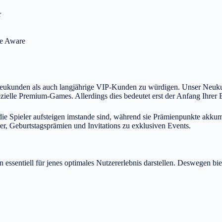
r
le Aware
ukunden als auch langjährige VIP-Kunden zu würdigen. Unser Neukun
zielle Premium-Games. Allerdings dies bedeutet erst der Anfang Ihrer
e Spieler aufsteigen imstande sind, während sie Prämienpunkte akkumuli
ger, Geburtstagsprämien und Invitations zu exklusiven Events.
essentiell für jenes optimales Nutzererlebnis darstellen. Deswegen bi