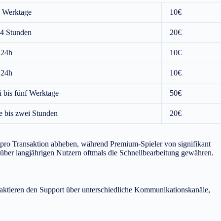
5 Werktage
10€
24 Stunden
20€
 24h
10€
 24h
10€
i bis fünf Werktage
50€
e bis zwei Stunden
20€
ro Transaktion abheben, während Premium-Spieler von signifikant
über langjährigen Nutzern oftmals die Schnellbearbeitung gewähren.
aktieren den Support über unterschiedliche Kommunikationskanäle,