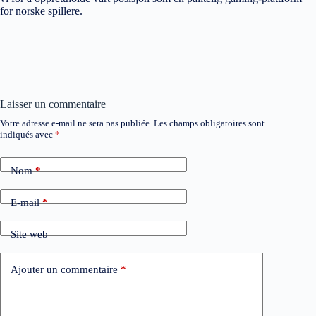
for norske spillere.
Laisser un commentaire
Votre adresse e-mail ne sera pas publiée.
Les champs obligatoires sont
indiqués avec
*
Nom
*
E-mail
*
Site web
Ajouter un commentaire
*