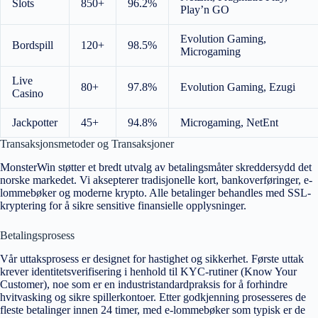
Slots
850+
96.2%
Play’n GO
Evolution Gaming,
Bordspill
120+
98.5%
Microgaming
Live
80+
97.8%
Evolution Gaming, Ezugi
Casino
Jackpotter
45+
94.8%
Microgaming, NetEnt
Transaksjonsmetoder og Transaksjoner
MonsterWin støtter et bredt utvalg av betalingsmåter skreddersydd det
norske markedet. Vi aksepterer tradisjonelle kort, bankoverføringer, e-
lommebøker og moderne krypto. Alle betalinger behandles med SSL-
kryptering for å sikre sensitive finansielle opplysninger.
Betalingsprosess
Vår uttaksprosess er designet for hastighet og sikkerhet. Første uttak
krever identitetsverifisering i henhold til KYC-rutiner (Know Your
Customer), noe som er en industristandardpraksis for å forhindre
hvitvasking og sikre spillerkontoer. Etter godkjenning prosesseres de
fleste betalinger innen 24 timer, med e-lommebøker som typisk er de