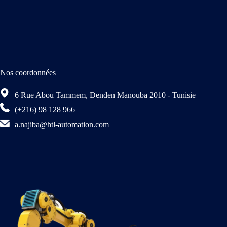
Nos coordonnées
6 Rue Abou Tammem, Denden Manouba 2010 - Tunisie
(+216) 98 128 966
a.najiba@htl-automation.com