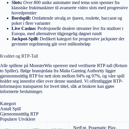
Slots:
Over 800 unike automater med tema som spenner fra
klassiske fruktmaskiner til avanserte video slots med progressive
hovedpremier
Bordspill:
Omfattende utvalg av tjueen, roulette, baccarat og
poker i flere varianter
Live Casino:
Profesjonelle dealere streamer live fra studioer i
Europa, med alternativer tilgjengelig døgnet rundt
Jackpot-Spill:
Dedikert kategori for progressive jackpoter der
gevinster regelmessig går over millionbeløp
Kvalitet og RTP-Tall
Alle spillene på MonsterWin opererer med verifiserte RTP-tall (Return
to Spiller). Ifølge bransjedata fra Malta Gaming Authority ligger
gjennomsnittlig RTP for nett slots mellom 94% og 97%, og våre spill
holder seg innenfor eller over denne standard. Vi offentliggjør RTP-
informasjon transparent for hvert tittel, slik at brukere kan gjøre
informerte beslutninger.
Kategori
Antall Spill
Gjennomsnittlig RTP
Populære Utviklere
NetEnt, Pragmatic Play,