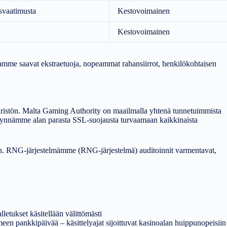
ysvaatimusta
Kestovoimainen
Kestovoimainen
aamme saavat ekstraetuoja, nopeammat rahansiirrot, henkilökohtaisen
ristön. Malta Gaming Authority on maailmalla yhtenä tunnetuimmista
yödynnämme alan parasta SSL-suojausta turvaamaan kaikkinaista
den. RNG-järjestelmämme (RNG-järjestelmä) auditoinnit varmentavat,
etukset käsitellään välittömästi
lmeen pankkipäivää – käsittelyajat sijoittuvat kasinoalan huippunopeisiin