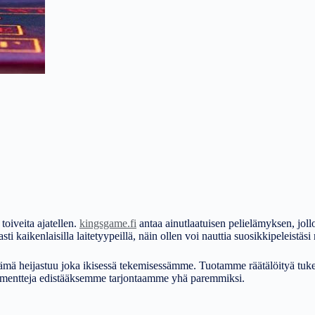
oiveita ajatellen.
kingsgame.fi
antaa ainutlaatuisen pelielämyksen, jolloi
i kaikenlaisilla laitetyypeillä, näin ollen voi nauttia suosikkipeleistäs
mä heijastuu joka ikisessä tekemisessämme. Tuotamme räätälöityä tukea
ommentteja edistääksemme tarjontaamme yhä paremmiksi.