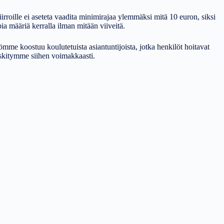
rroille ei aseteta vaadita minimirajaa ylemmäksi mitä 10 euron, siksi
ia määriä kerralla ilman mitään viiveitä.
mme koostuu koulutetuista asiantuntijoista, jotka henkilöt hoitavat
keskitymme siihen voimakkaasti.