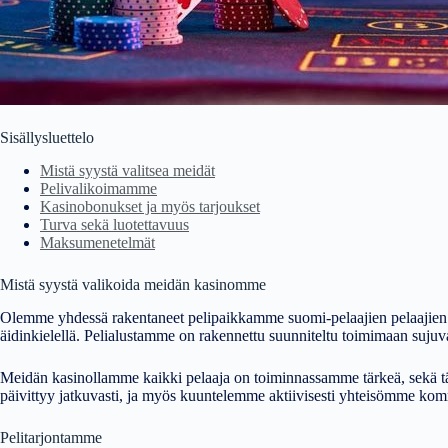
Sisällysluettelo
Mistä syystä valitsea meidät
Pelivalikoimamme
Kasinobonukset ja myös tarjoukset
Turva sekä luotettavuus
Maksumenetelmät
Mistä syystä valikoida meidän kasinomme
Olemme yhdessä rakentaneet pelipaikkamme suomi-pelaajien pelaajien t
äidinkielellä. Pelialustamme on rakennettu suunniteltu toimimaan sujuvast
Meidän kasinollamme kaikki pelaaja on toiminnassamme tärkeä, sekä tä
päivittyy jatkuvasti, ja myös kuuntelemme aktiivisesti yhteisömme k
Pelitarjontamme