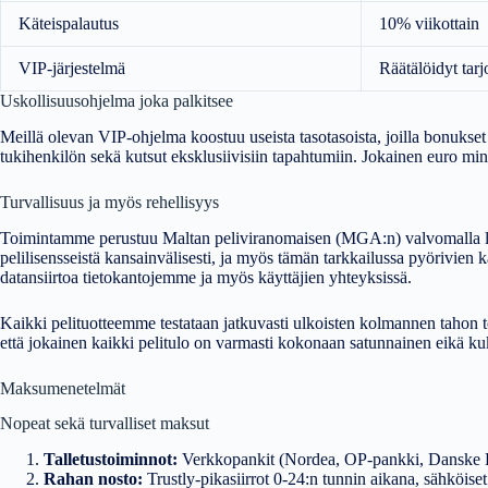
Käteispalautus
10% viikottain
VIP-järjestelmä
Räätälöidyt tarj
Uskollisuusohjelma joka palkitsee
Meillä olevan VIP-ohjelma koostuu useista tasotasoista, joilla bonuks
tukihenkilön sekä kutsut eksklusiivisiin tapahtumiin. Jokainen euro min
Turvallisuus ja myös rehellisyys
Toimintamme perustuu Maltan peliviranomaisen (MGA:n) valvomalla li
pelilisensseistä kansainvälisesti, ja myös tämän tarkkailussa pyörivie
datansiirtoa tietokantojemme ja myös käyttäjien yhteyksissä.
Kaikki pelituotteemme testataan jatkuvasti ulkoisten kolmannen tahon 
että jokainen kaikki pelitulo on varmasti kokonaan satunnainen eikä ku
Maksumenetelmät
Nopeat sekä turvalliset maksut
Talletustoiminnot:
Verkkopankit (Nordea, OP-pankki, Danske Bank
Rahan nosto:
Trustly-pikasiirrot 0-24:n tunnin aikana, sähköiset