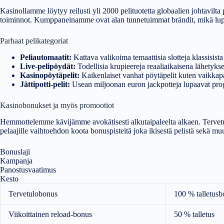
Kasinollamme löytyy reilusti yli 2000 pelituotetta globaalien johtavilta p
toiminnot. Kumppaneinamme ovat alan tunnetuimmat brändit, mikä lupa
Parhaat pelikategoriat
Peliautomaatit:
Kattava valikoima temaattisia slotteja klassisista
Live-pelipöydät:
Todellisia krupieereja reaaliaikaisena lähetykse
Kasinopöytäpelit:
Kaikenlaiset vanhat pöytäpelit kuten vaikkapa p
Jättipotti-pelit:
Usean miljoonan euron jackpotteja lupaavat progres
Kasinobonukset ja myös promootiot
Hemmottelemme kävijämme avokätisesti alkutaipaleelta alkaen. Tervet
pelaajille vaihtoehdon koota bonuspisteitä joka ikisestä pelistä sekä muu
Bonuslaji
Kampanja
Panostusvaatimus
Kesto
Tervetulobonus
100 % talletusb
Viikoittainen reload-bonus
50 % talletus