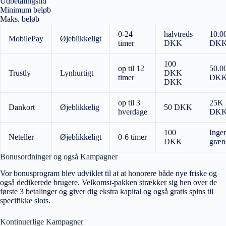
Udbetalingstid
Minimum beløb
Maks. beløb
0-24
halvtreds
10.0
MobilePay
Øjeblikkeligt
timer
DKK
DK
100
op til 12
50.0
Trustly
Lynhurtigt
DKK
timer
DK
DKK
op til 3
25K
Dankort
Øjeblikkelig
50 DKK
hverdage
DK
100
Inge
Neteller
Øjeblikkeligt
0-6 timer
DKK
græn
Bonusordninger og også Kampagner
Vor bonusprogram blev udviklet til at at honorere både nye friske og
også dedikerede brugere. Velkomst-pakken strækker sig hen over de
første 3 betalinger og giver dig ekstra kapital og også gratis spins til
specifikke slots.
Kontinuerlige Kampagner