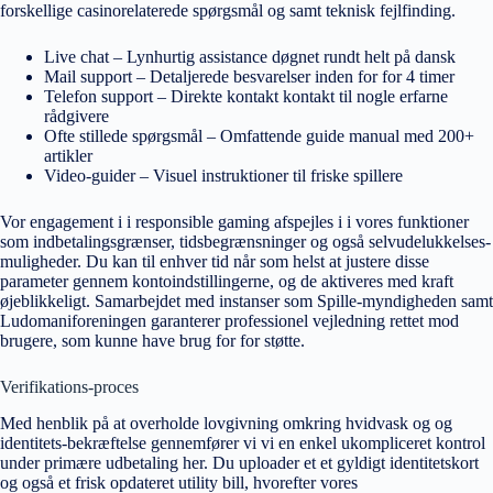
forskellige casinorelaterede spørgsmål og samt teknisk fejlfinding.
Live chat – Lynhurtig assistance døgnet rundt helt på dansk
Mail support – Detaljerede besvarelser inden for for 4 timer
Telefon support – Direkte kontakt kontakt til nogle erfarne
rådgivere
Ofte stillede spørgsmål – Omfattende guide manual med 200+
artikler
Video-guider – Visuel instruktioner til friske spillere
Vor engagement i i responsible gaming afspejles i i vores funktioner
som indbetalingsgrænser, tidsbegrænsninger og også selvudelukkelses-
muligheder. Du kan til enhver tid når som helst at justere disse
parameter gennem kontoindstillingerne, og de aktiveres med kraft
øjeblikkeligt. Samarbejdet med instanser som Spille-myndigheden samt
Ludomaniforeningen garanterer professionel vejledning rettet mod
brugere, som kunne have brug for for støtte.
Verifikations-proces
Med henblik på at overholde lovgivning omkring hvidvask og og
identitets-bekræftelse gennemfører vi vi en enkel ukompliceret kontrol
under primære udbetaling her. Du uploader et et gyldigt identitetskort
og også et frisk opdateret utility bill, hvorefter vores