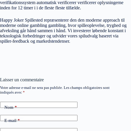
verifikationssystem automatisk verificerer verificerer oplysningerne
inden for 12 timer i i de fleste fleste tilfælde.
Happy Joker Spillested repræsenterer den den moderne approach til
moderne online gambling gambling, hvor spilleoplevelse, tryghed og
afveksling går hånd sammen i hånd. Vi investerer løbende konstant i
teknologisk forbedringer og udvider vores spiludvalg baseret via
spiller-feedback og markedstendenser.
Laisser un commentaire
Votre adresse e-mail ne sera pas publiée.
Les champs obligatoires sont
indiqués avec
*
Nom
*
E-mail
*