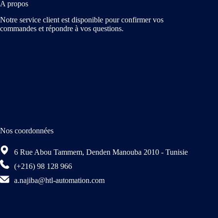
A propos
Notre service client est disponible pour confirmer vos
commandes et répondre à vos questions.
Nos coordonnées
6 Rue Abou Tammem, Denden Manouba 2010 - Tunisie
(+216) 98 128 966
a.najiba@htl-automation.com