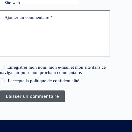
Site web
Ajouter un commentaire
*
Enregistrer mon nom, mon e-mail et mon site dans ce
navigateur pour mon prochain commentaire.
J’accepte la
politique de confidentialité
Laisser un commentaire