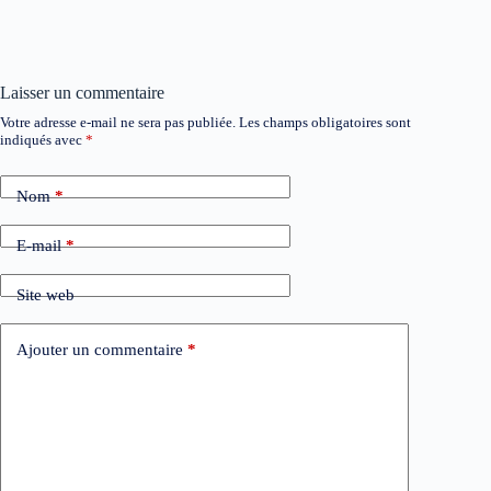
Laisser un commentaire
Votre adresse e-mail ne sera pas publiée.
Les champs obligatoires sont
indiqués avec
*
Nom
*
E-mail
*
Site web
Ajouter un commentaire
*