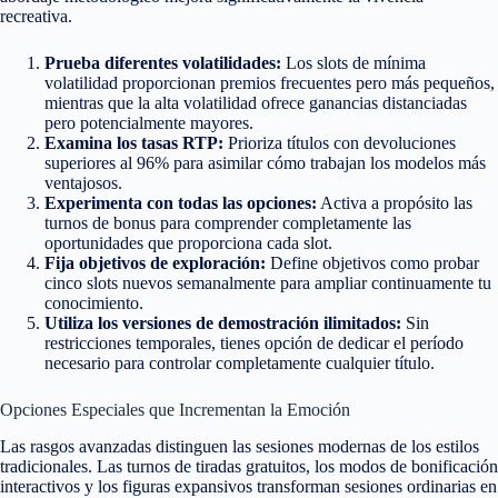
recreativa.
Prueba diferentes volatilidades:
Los slots de mínima
volatilidad proporcionan premios frecuentes pero más pequeños,
mientras que la alta volatilidad ofrece ganancias distanciadas
pero potencialmente mayores.
Examina los tasas RTP:
Prioriza títulos con devoluciones
superiores al 96% para asimilar cómo trabajan los modelos más
ventajosos.
Experimenta con todas las opciones:
Activa a propósito las
turnos de bonus para comprender completamente las
oportunidades que proporciona cada slot.
Fija objetivos de exploración:
Define objetivos como probar
cinco slots nuevos semanalmente para ampliar continuamente tu
conocimiento.
Utiliza los versiones de demostración ilimitados:
Sin
restricciones temporales, tienes opción de dedicar el período
necesario para controlar completamente cualquier título.
Opciones Especiales que Incrementan la Emoción
Las rasgos avanzadas distinguen las sesiones modernas de los estilos
tradicionales. Las turnos de tiradas gratuitos, los modos de bonificación
interactivos y los figuras expansivos transforman sesiones ordinarias en