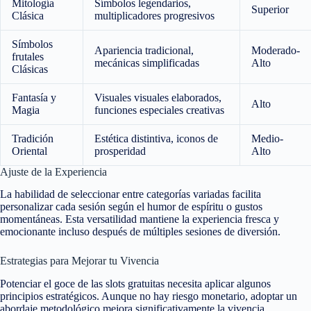
Mitología
Símbolos legendarios,
Superior
Clásica
multiplicadores progresivos
Símbolos
Apariencia tradicional,
Moderado-
frutales
mecánicas simplificadas
Alto
Clásicas
Fantasía y
Visuales visuales elaborados,
Alto
Magia
funciones especiales creativas
Tradición
Estética distintiva, iconos de
Medio-
Oriental
prosperidad
Alto
Ajuste de la Experiencia
La habilidad de seleccionar entre categorías variadas facilita
personalizar cada sesión según el humor de espíritu o gustos
momentáneas. Esta versatilidad mantiene la experiencia fresca y
emocionante incluso después de múltiples sesiones de diversión.
Estrategias para Mejorar tu Vivencia
Potenciar el goce de las slots gratuitas necesita aplicar algunos
principios estratégicos. Aunque no hay riesgo monetario, adoptar un
abordaje metodológico mejora significativamente la vivencia