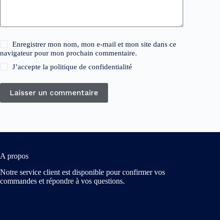
Enregistrer mon nom, mon e-mail et mon site dans ce
navigateur pour mon prochain commentaire.
J’accepte la
politique de confidentialité
Laisser un commentaire
A propos
Notre service client est disponible pour confirmer vos
commandes et répondre à vos questions.