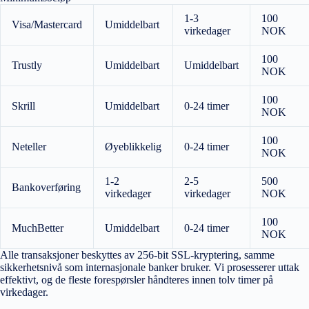
1-3
100
Visa/Mastercard
Umiddelbart
virkedager
NOK
100
Trustly
Umiddelbart
Umiddelbart
NOK
100
Skrill
Umiddelbart
0-24 timer
NOK
100
Neteller
Øyeblikkelig
0-24 timer
NOK
1-2
2-5
500
Bankoverføring
virkedager
virkedager
NOK
100
MuchBetter
Umiddelbart
0-24 timer
NOK
Alle transaksjoner beskyttes av 256-bit SSL-kryptering, samme
sikkerhetsnivå som internasjonale banker bruker. Vi prosesserer uttak
effektivt, og de fleste forespørsler håndteres innen tolv timer på
virkedager.