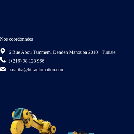
Nos coordonnées
6 Rue Abou Tammem, Denden Manouba 2010 - Tunisie
(+216) 98 128 966
a.najiba@htl-automation.com