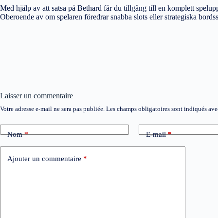
Med hjälp av att satsa på Bethard får du tillgång till en komplett spelup
Oberoende av om spelaren föredrar snabba slots eller strategiska bordssp
Laisser un commentaire
Votre adresse e-mail ne sera pas publiée.
Les champs obligatoires sont indiqués av
Nom
*
E-mail
*
Ajouter un commentaire
*