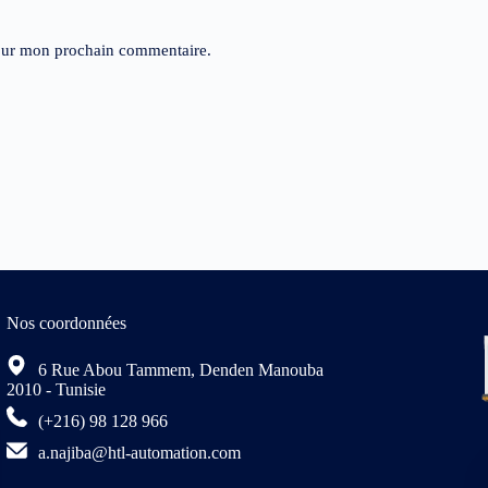
pour mon prochain commentaire.
Nos coordonnées
6 Rue Abou Tammem, Denden Manouba
2010 - Tunisie
(+216) 98 128 966
a.najiba@htl-automation.com