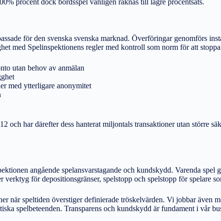
100% procent dock bordsspel vanligen räknas till lägre procentsats.
ssade för den svenska svenska marknad. Överföringar genomförs instatkast
het med Spelinspektionens regler med kontroll som norm för att stoppa b
konto utan behov av anmälan
gghet
ner med ytterligare anonymitet
n
12 och har därefter dess hanterat miljontals transaktioner utan större sä
nspektionen angående spelansvarstagande och kundskydd. Varenda spel ge
 verktyg för depositionsgränser, spelstopp och spelstopp för spelare som
ner när speltiden överstiger definierade tröskelvärden. Vi jobbar även me
atiska spelbeteenden. Transparens och kundskydd är fundament i vår bu