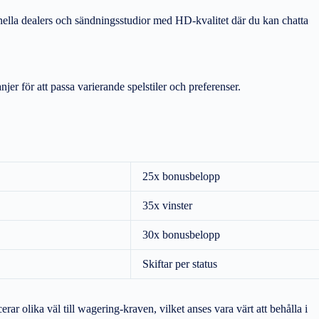
ionella dealers och sändningsstudior med HD-kvalitet där du kan chatta
jer för att passa varierande spelstiler och preferenser.
25x bonusbelopp
35x vinster
30x bonusbelopp
Skiftar per status
rar olika väl till wagering-kraven, vilket anses vara värt att behålla i