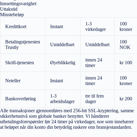
Innsettingsvarighet
Uttakstid
Minstebeløp
1-3
100
Kredittkort
Instant
virkedager
kroner
Betalingstjenesten
100
Umiddelbart
Umiddelbart
Trustly
NOK
innen 24
Skrill-tjenesten
Øyeblikkelig
kr 100
timer
innen 24
100
Neteller
Instant
timer
kroner
1-3
tre til fem
Bankoverføring
kr 200
arbeidsdager
dager
Alle transaksjoner gjennomføres med 256-bit SSL-kryptering, samme
sikkerhetsnivå som globale banker benytter. Vi håndterer
utbetalingsforespørsler før 24 timer på virkedager, noe som innebærer
at beløpet når din konto din betydelig raskere enn bransjestandarden.