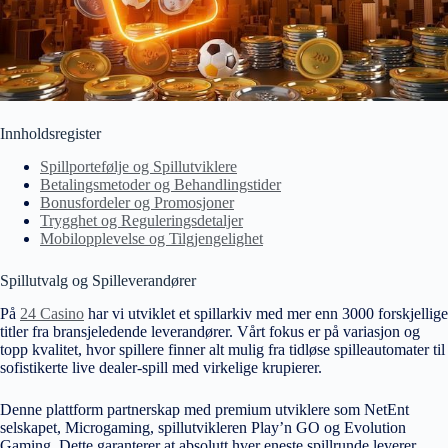
Innholdsregister
Spillportefølje og Spillutviklere
Betalingsmetoder og Behandlingstider
Bonusfordeler og Promosjoner
Trygghet og Reguleringsdetaljer
Mobilopplevelse og Tilgjengelighet
Spillutvalg og Spilleverandører
På
24 Casino
har vi utviklet et spillarkiv med mer enn 3000 forskjellige
titler fra bransjeledende leverandører. Vårt fokus er på variasjon og
topp kvalitet, hvor spillere finner alt mulig fra tidløse spilleautomater til
sofistikerte live dealer-spill med virkelige krupierer.
Denne plattform partnerskap med premium utviklere som NetEnt
selskapet, Microgaming, spillutvikleren Play’n GO og Evolution
Gaming. Dette garanterer at absolutt hver eneste spillrunde leverer