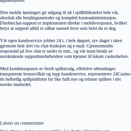
applikasjoner.
Den mobile løsningen gir adgang til alt i spillbiblioteket hele vår,
absolutt alle betalingsmetoder og komplett kontoadministrasjon.
Direktechat-support er implementert direkte i mobilversjonen, hvilket
betyr at support alltid er nåbar uansett hvor som helst du er deg.
Vår egen kundeservice jobber 24 t. i hele døgnet, syv dager i uken
gjennom hele året via chat-funksjon og e-mail. Gjennomsnitts
responstid på live chat er under to min., og vår team består av
norsktalende supportmedarbeidere som kjenner til lokale casinobehov.
Med kombinasjonen av bredt spillutvalg, effektive utbetalinger,
transparente bonusvilkår og topp kundeservice, representerer 24Casino
én helhetlig spillplattform for like fullt nye og erfarne spillere i det
norske markedet.
Laisser un commentaire
Votre adresse e-mail ne sera pas publiée.
Les champs obligatoires sont