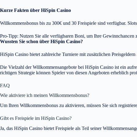
Kurze Fakten über HiSpin Casino
Willkommensbonus bis zu 300€ und 30 Freispiele sind verfügbar. Slots
Pro-Tipp: Nutzen Sie alle verfügbaren Boni, um Ihre Gewinnchancen 
Wussten Sie schon über HiSpin Casino?
HiSpin Casino bietet zahlreiche Turniere mit zusätzlichen Preisgeldern
Die Vielzahl der Willkommensangebote bei HiSpin Casino ist ein aufreg
richtigen Strategie können Spieler von diesen Angeboten erheblich prof
FAQ
Wie aktiviere ich meinen Willkommensbonus?
Um Ihren Willkommensbonus zu aktivieren, müssen Sie sich registrieren
Gibt es Freispiele im HiSpin Casino?
Ja, das HiSpin Casino bietet Freispiele als Teil seiner Willkommensang