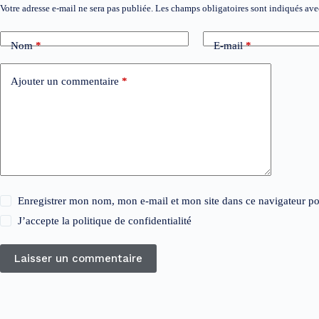
Votre adresse e-mail ne sera pas publiée.
Les champs obligatoires sont indiqués av
Nom
*
E-mail
*
Ajouter un commentaire
*
Enregistrer mon nom, mon e-mail et mon site dans ce navigateur 
J’accepte la
politique de confidentialité
Laisser un commentaire