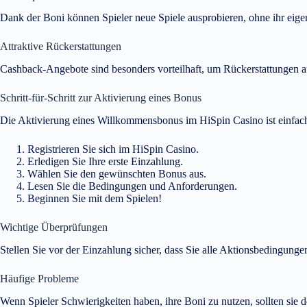
Dank der Boni können Spieler neue Spiele ausprobieren, ohne ihr eigen
Attraktive Rückerstattungen
Cashback-Angebote sind besonders vorteilhaft, um Rückerstattungen au
Schritt-für-Schritt zur Aktivierung eines Bonus
Die Aktivierung eines Willkommensbonus im HiSpin Casino ist einfach. H
Registrieren Sie sich im HiSpin Casino.
Erledigen Sie Ihre erste Einzahlung.
Wählen Sie den gewünschten Bonus aus.
Lesen Sie die Bedingungen und Anforderungen.
Beginnen Sie mit dem Spielen!
Wichtige Überprüfungen
Stellen Sie vor der Einzahlung sicher, dass Sie alle Aktionsbedingunge
Häufige Probleme
Wenn Spieler Schwierigkeiten haben, ihre Boni zu nutzen, sollten sie 