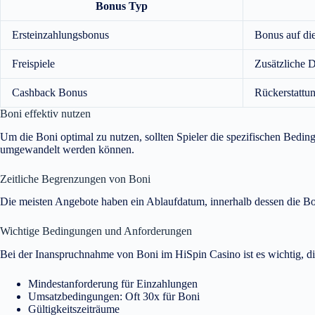
Bonus Typ
Ersteinzahlungsbonus
Bonus auf die
Freispiele
Zusätzliche 
Cashback Bonus
Rückerstattu
Boni effektiv nutzen
Um die Boni optimal zu nutzen, sollten Spieler die spezifischen Bedin
umgewandelt werden können.
Zeitliche Begrenzungen von Boni
Die meisten Angebote haben ein Ablaufdatum, innerhalb dessen die Bon
Wichtige Bedingungen und Anforderungen
Bei der Inanspruchnahme von Boni im HiSpin Casino ist es wichtig, die
Mindestanforderung für Einzahlungen
Umsatzbedingungen: Oft 30x für Boni
Gültigkeitszeiträume