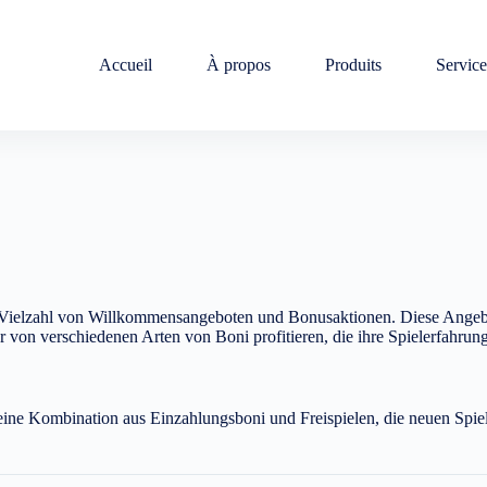
Accueil
À propos
Produits
Service
er Vielzahl von Willkommensangeboten und Bonusaktionen. Diese Angebo
 von verschiedenen Arten von Boni profitieren, die ihre Spielerfahru
ne Kombination aus Einzahlungsboni und Freispielen, die neuen Spiel