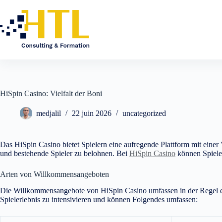
HiSpin Casino: Vielfalt der Boni
medjalil
22 juin 2026
uncategorized
Das HiSpin Casino bietet Spielern eine aufregende Plattform mit ein
und bestehende Spieler zu belohnen. Bei
HiSpin Casino
können Spieler
Arten von Willkommensangeboten
Die Willkommensangebote von HiSpin Casino umfassen in der Regel ei
Spielerlebnis zu intensivieren und können Folgendes umfassen: