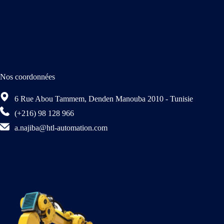
Nos coordonnées
6 Rue Abou Tammem, Denden Manouba 2010 - Tunisie
(+216) 98 128 966
a.najiba@htl-automation.com