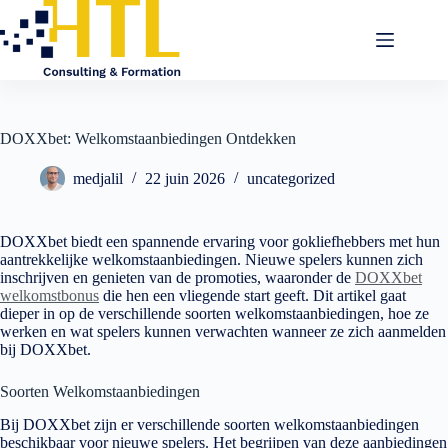
DOXXbet: Welkomstaanbiedingen Ontdekken
medjalil
22 juin 2026
uncategorized
DOXXbet biedt een spannende ervaring voor gokliefhebbers met hun
aantrekkelijke welkomstaanbiedingen. Nieuwe spelers kunnen zich
inschrijven en genieten van de promoties, waaronder de
DOXXbet
welkomstbonus
die hen een vliegende start geeft. Dit artikel gaat
dieper in op de verschillende soorten welkomstaanbiedingen, hoe ze
werken en wat spelers kunnen verwachten wanneer ze zich aanmelden
bij DOXXbet.
Soorten Welkomstaanbiedingen
Bij DOXXbet zijn er verschillende soorten welkomstaanbiedingen
beschikbaar voor nieuwe spelers. Het begrijpen van deze aanbiedingen