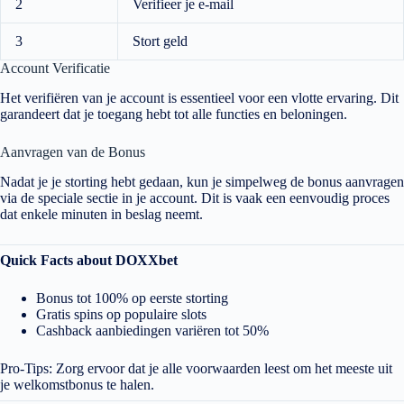
2
Verifieer je e-mail
3
Stort geld
Account Verificatie
Het verifiëren van je account is essentieel voor een vlotte ervaring. Dit
garandeert dat je toegang hebt tot alle functies en beloningen.
Aanvragen van de Bonus
Nadat je je storting hebt gedaan, kun je simpelweg de bonus aanvragen
via de speciale sectie in je account. Dit is vaak een eenvoudig proces
dat enkele minuten in beslag neemt.
Quick Facts about DOXXbet
Bonus tot 100% op eerste storting
Gratis spins op populaire slots
Cashback aanbiedingen variëren tot 50%
Pro-Tips: Zorg ervoor dat je alle voorwaarden leest om het meeste uit
je welkomstbonus te halen.