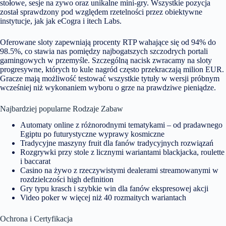
stołowe, sesje na zywo oraz unikalne mini-gry. Wszystkie pozycja
został sprawdzony pod względem rzetelności przez obiektywne
instytucje, jak jak eCogra i itech Labs.
Oferowane sloty zapewniają procenty RTP wahające się od 94% do
98.5%, co stawia nas pomiędzy najbogatszych szczodrych portali
gamingowych w przemyśle. Szczególną nacisk zwracamy na sloty
progresywne, których to kule nagród często przekraczają milion EUR.
Gracze mają możliwość testować wszystkie tytuły w wersji próbnym
wcześniej niż wykonaniem wyboru o grze na prawdziwe pieniądze.
Najbardziej popularne Rodzaje Zabaw
Automaty online z różnorodnymi tematykami – od pradawnego
Egiptu po futurystyczne wyprawy kosmiczne
Tradycyjne maszyny fruit dla fanów tradycyjnych rozwiązań
Rozgrywki przy stole z licznymi wariantami blackjacka, roulette
i baccarat
Casino na żywo z rzeczywistymi dealerami streamowanymi w
rozdzielczości high definition
Gry typu krasch i szybkie win dla fanów ekspresowej akcji
Video poker w więcej niż 40 rozmaitych wariantach
Ochrona i Certyfikacja