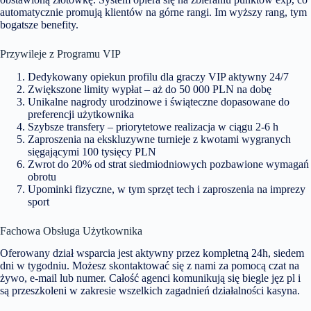
automatycznie promują klientów na górne rangi. Im wyższy rang, tym
bogatsze benefity.
Przywileje z Programu VIP
Dedykowany opiekun profilu dla graczy VIP aktywny 24/7
Zwiększone limity wypłat – aż do 50 000 PLN na dobę
Unikalne nagrody urodzinowe i świąteczne dopasowane do
preferencji użytkownika
Szybsze transfery – priorytetowe realizacja w ciągu 2-6 h
Zaproszenia na ekskluzywne turnieje z kwotami wygranych
sięgającymi 100 tysięcy PLN
Zwrot do 20% od strat siedmiodniowych pozbawione wymagań
obrotu
Upominki fizyczne, w tym sprzęt tech i zaproszenia na imprezy
sport
Fachowa Obsługa Użytkownika
Oferowany dział wsparcia jest aktywny przez kompletną 24h, siedem
dni w tygodniu. Możesz skontaktować się z nami za pomocą czat na
żywo, e-mail lub numer. Całość agenci komunikują się biegle jęz pl i
są przeszkoleni w zakresie wszelkich zagadnień działalności kasyna.