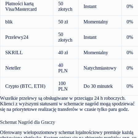
Płatności kartą
50
Instant
0%
Visa/Mastercard
złotych
blik
50 zł
Momentalny
0%
50
Przelewy24
Instant
0%
złotych
SKRILL
40 zł
Momentalny
0%
40
Neteller
Natychmiastowy
0%
PLN
100
Crypto (BTC, ETH)
Do 30 minutek
0%
PLN
Wszelkie przelewy są obsługiwane w przeciągu 24 h roboczych.
Klienci z wyższymi statusami w schemacie nagród mogą spodziewać
się na priorytetowe realizację transferów w czasie tylko paru godz.
Schemat Nagród dla Graczy
Oferowany wielopoziomowy schemat lojalnościowy premiuje każdą
obstawioną złotówkę. System opiera się na zbieraniu punktów exp, co