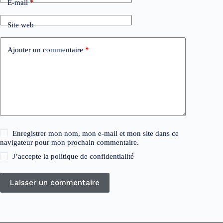
E-mail
*
Site web
Ajouter un commentaire
*
Enregistrer mon nom, mon e-mail et mon site dans ce
navigateur pour mon prochain commentaire.
J’accepte la
politique de confidentialité
Laisser un commentaire