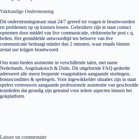
Vakkundige Ondersteuning
Dit ondersteuningsteam staat 24/7 gereed tot vragen te beantwoorden
en problemen op op kunnen lossen. Gebruikers zijn in staat contact
opnemen door middel van live communicatie, elektronische post c.q.
bellen. Het gemiddelde antwoordtijd ten behoeve van live
communicatie bedraagt minder dan 2 minuten, waar emails binnen
zestal uur krijgen beantwoord.
Ons team bieden assistentie in verschillende talen, met name
Nederlands, Angelsaksisch & Duits. Dit uitgebreide FAQ-gedeelte
adresseert alle meest frequente vraagstukken aangaande stortingen,
bonuscondities & spelregels. Voor ingewikkelder situaties zijn in staat
spelers vertrouwen aangaande professionele assistentie van geschoolde
teamleden dat grondig zijn getraind voor iedere aspecten binnen het
gokplatform.
Laisser un commentaire