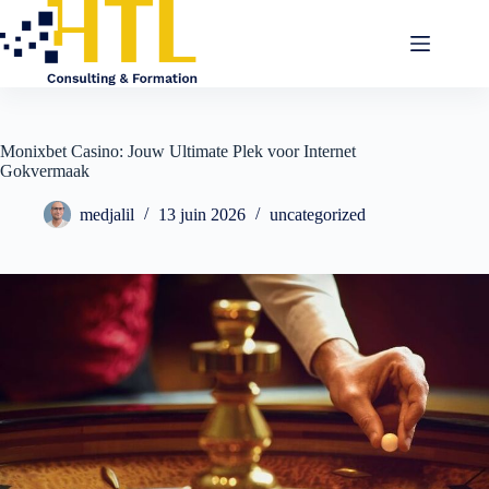
Monixbet Casino: Jouw Ultimate Plek voor Internet
Gokvermaak
medjalil
13 juin 2026
uncategorized