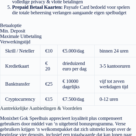
volledige privacy & vlotte betalingen
Prepaid Betaal Kaarten:
Paysafe Card bedoeld voor spelers
die totale beheersing verlangen aangaande eigen spelbudget
Betaaloptie
Min. Deposit
Maximale Uitbetaling
Verwerkingstijd
Skrill / Neteller
€10
€5.000/dag
binnen 24 uren
€
drieduizend
Kredietkaart
3-5 kantooruren
20
euro per dag
€ 10000
vijf tot zeven
Banktransfer
€25
dagelijks
werkdagen tijd
Cryptocurrency
€15
€7.500/dag
0-12 uren
Aantrekkelijke Aanbiedingen & Voordelen
Monixbet Gok Speelhuis apprecieert loyaliteit plus compenseert
gebruikers door middel van ‘n uitgebreid bonusprogramma. Verse
gebruikers krijgen ‘n welkomstpakket dat zich uitstrekt loopt over de
beginfase vier deposits, inclusief een totaalwaarde dat kan lopen naar