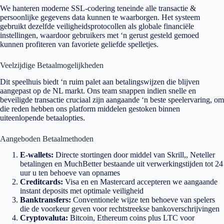
We hanteren moderne SSL-codering teneinde alle transactie &
persoonlijke gegevens data kunnen te waarborgen. Het systeem
gebruikt dezelfde veiligheidsprotocollen als globale financiële
instellingen, waardoor gebruikers met ‘n gerust gesteld gemoed
kunnen profiteren van favoriete geliefde spelletjes.
Veelzijdige Betaalmogelijkheden
Dit speelhuis biedt ‘n ruim palet aan betalingswijzen die blijven
aangepast op de NL markt. Ons team snappen indien snelle en
beveiligde transactie cruciaal zijn aangaande ‘n beste speelervaring, om
die reden hebben ons platform middelen gestoken binnen
uiteenlopende betaalopties.
Aangeboden Betaalmethoden
E-wallets:
Directe stortingen door middel van Skrill,, Neteller
betalingen en MuchBetter bestaande uit verwerkingstijden tot 24
uur u ten behoeve van opnames
Creditcards:
Visa en en Mastercard accepteren we aangaande
instant deposits met optimale veiligheid
Banktransfers:
Conventionele wijze ten behoeve van spelers
die de voorkeur geven voor rechtstreekse bankoverschrijvingen
Cryptovaluta:
Bitcoin, Ethereum coins plus LTC voor