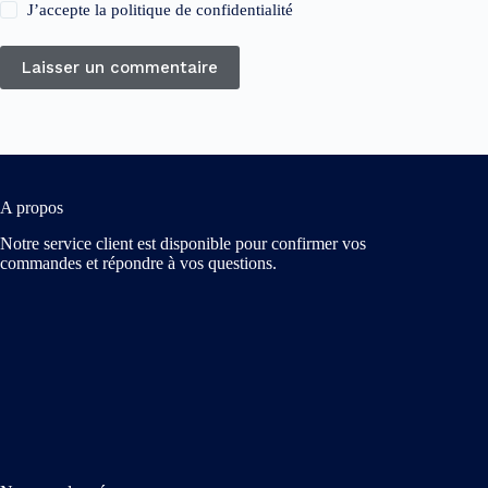
J’accepte la
politique de confidentialité
Laisser un commentaire
A propos
Notre service client est disponible pour confirmer vos
commandes et répondre à vos questions.