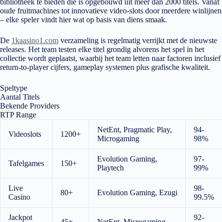
bibliotheek te bieden die is opgebouwd uit meer dan 2000 titels. Vanaf
oude fruitmachines tot innovatieve video-slots door meerdere winlijnen
– elke speler vindt hier wat op basis van diens smaak.
De
1kaasino1.com
verzameling is regelmatig verrijkt met de nieuwste
releases. Het team testen elke titel grondig alvorens het spel in het
collectie wordt geplaatst, waarbij het team letten naar factoren inclusief
return-to-player cijfers, gameplay systemen plus grafische kwaliteit.
Speltype
Aantal Titels
Bekende Providers
RTP Range
NetEnt, Pragmatic Play,
94-
Videoslots
1200+
Microgaming
98%
Evolution Gaming,
97-
Tafelgames
150+
Playtech
99%
Live
98-
80+
Evolution Gaming, Ezugi
Casino
99.5%
Jackpot
92-
45+
NetEnt, Microgaming