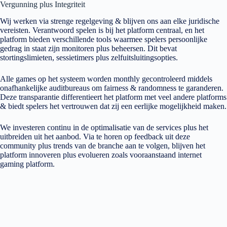
Vergunning plus Integriteit
Wij werken via strenge regelgeving & blijven ons aan elke juridische
vereisten. Verantwoord spelen is bij het platform centraal, en het
platform bieden verschillende tools waarmee spelers persoonlijke
gedrag in staat zijn monitoren plus beheersen. Dit bevat
stortingslimieten, sessietimers plus zelfuitsluitingsopties.
Alle games op het systeem worden monthly gecontroleerd middels
onafhankelijke auditbureaus om fairness & randomness te garanderen.
Deze transparantie differentieert het platform met veel andere platforms
& biedt spelers het vertrouwen dat zij een eerlijke mogelijkheid maken.
We investeren continu in de optimalisatie van de services plus het
uitbreiden uit het aanbod. Via te horen op feedback uit deze
community plus trends van de branche aan te volgen, blijven het
platform innoveren plus evolueren zoals vooraanstaand internet
gaming platform.