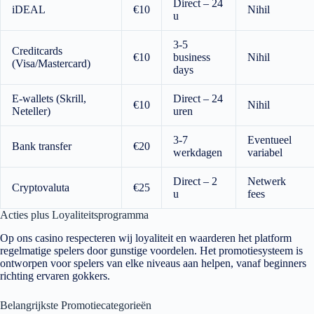
Direct – 24
iDEAL
€10
Nihil
u
3-5
Creditcards
€10
business
Nihil
(Visa/Mastercard)
days
E-wallets (Skrill,
Direct – 24
€10
Nihil
Neteller)
uren
3-7
Eventueel
Bank transfer
€20
werkdagen
variabel
Direct – 2
Netwerk
Cryptovaluta
€25
u
fees
Acties plus Loyaliteitsprogramma
Op ons casino respecteren wij loyaliteit en waarderen het platform
regelmatige spelers door gunstige voordelen. Het promotiesysteem is
ontworpen voor spelers van elke niveaus aan helpen, vanaf beginners
richting ervaren gokkers.
Belangrijkste Promotiecategorieën