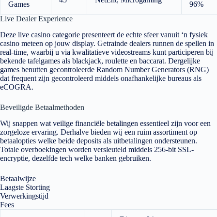
Games
96%
Live Dealer Experience
Deze live casino categorie presenteert de echte sfeer vanuit ‘n fysiek
casino meteen op jouw display. Getrainde dealers runnen de spellen in
real-time, waarbij u via kwalitatieve videostreams kunt participeren bij
bekende tafelgames als blackjack, roulette en baccarat. Dergelijke
games benutten gecontroleerde Random Number Generators (RNG)
dat frequent zijn gecontroleerd middels onafhankelijke bureaus als
eCOGRA.
Beveiligde Betaalmethoden
Wij snappen wat veilige financiële betalingen essentieel zijn voor een
zorgeloze ervaring. Derhalve bieden wij een ruim assortiment op
betaalopties welke beide deposits als uitbetalingen ondersteunen.
Totale overboekingen worden versleuteld middels 256-bit SSL-
encryptie, dezelfde tech welke banken gebruiken.
Betaalwijze
Laagste Storting
Verwerkingstijd
Fees