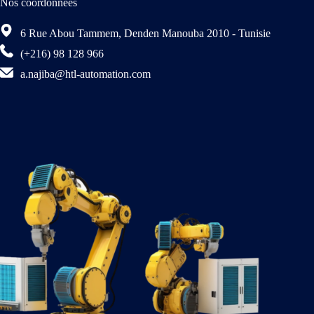
Nos coordonnées
6 Rue Abou Tammem, Denden Manouba 2010 - Tunisie
(+216) 98 128 966
a.najiba@htl-automation.com