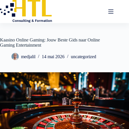
Kaasino Online Gaming: Jouw Beste Gids naar Online
Gaming Entertainment
medjalil
14 mai 2026
uncategorized