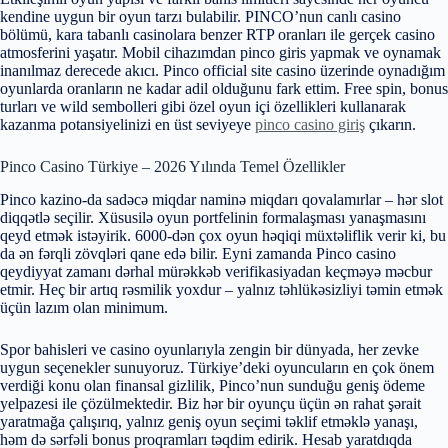
kendine uygun bir oyun tarzı bulabilir. PINCO’nun canlı casino
bölümü, kara tabanlı casinolara benzer RTP oranları ile gerçek casino
atmosferini yaşatır. Mobil cihazımdan pinco giris yapmak ve oynamak
inanılmaz derecede akıcı. Pinco official site casino üzerinde oynadığım
oyunlarda oranların ne kadar adil olduğunu fark ettim. Free spin, bonus
turları ve wild sembolleri gibi özel oyun içi özellikleri kullanarak
kazanma potansiyelinizi en üst seviyeye
pinco casino giriş
çıkarın.
Pinco Casino Türkiye – 2026 Yılında Temel Özellikler
Pinco kazino-da sadəcə miqdar naminə miqdarı qovalamırlar – hər slot
diqqətlə seçilir. Xüsusilə oyun portfelinin formalaşması yanaşmasını
qeyd etmək istəyirik. 6000-dən çox oyun həqiqi müxtəliflik verir ki, bu
da ən fərqli zövqləri qane edə bilir. Eyni zamanda Pinco casino
qeydiyyat zamanı dərhal mürəkkəb verifikasiyadan keçməyə məcbur
etmir. Heç bir artıq rəsmilik yoxdur – yalnız təhlükəsizliyi təmin etmək
üçün lazım olan minimum.
Spor bahisleri ve casino oyunlarıyla zengin bir dünyada, her zevke
uygun seçenekler sunuyoruz. Türkiye’deki oyuncuların en çok önem
verdiği konu olan finansal gizlilik, Pinco’nun sunduğu geniş ödeme
yelpazesi ile çözülmektedir. Biz hər bir oyunçu üçün ən rahat şərait
yaratmağa çalışırıq, yalnız geniş oyun seçimi təklif etməklə yanaşı,
həm də sərfəli bonus proqramları təqdim edirik. Hesab yaratdıqda