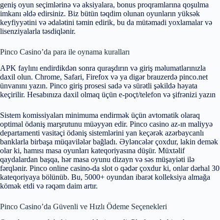
geniş oyun seçimlərinə və aksiyalara, bonus proqramlarına qoşulma
imkanı əldə edirsiniz. Biz bütün təqdim olunan oyunların yüksək
keyfiyyətini və ədalətini təmin edirik, bu da mütəmadi yoxlamalar və
lisenziyalarla təsdiqlənir.
Pinco Casino’da para ile oynama kuralları
APK faylını endirdikdən sonra quraşdırın və giriş məlumatlarınızla
daxil olun. Chrome, Safari, Firefox və ya digər brauzerdə pinco.net
ünvanını yazın. Pinco giriş prosesi sadə və sürətli şəkildə həyata
keçirilir. Hesabınıza daxil olmaq üçün e-poçt/telefon və şifrənizi yazın
Sistem komissiyaları minimuma endirmək üçün avtomatik olaraq
optimal ödəniş marşrutunu müəyyən edir. Pinco casino az-ın maliyyə
departamenti vasitəçi ödəniş sistemlərini yan keçərək azərbaycanlı
banklarla birbaşa müqavilələr bağladı. Əyləncələr çoxdur, lakin demək
olar ki, hamısı masa oyunları kateqoriyasına düşür. Müxtəlif
qaydalardan başqa, hər masa oyunu dizayn və səs müşayiəti ilə
fərqlənir. Pinco online casino-da slot o qədər çoxdur ki, onlar dərhal 30
kateqoriyaya bölünüb. Bu, 5000+ oyundan ibarət kolleksiya almağa
kömək etdi və rəqəm daim artır.
Pinco Casino’da Güvenli ve Hızlı Ödeme Seçenekleri