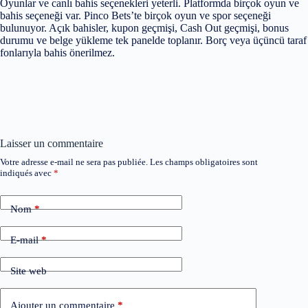
Oyunlar ve canlı bahis seçenekleri yeterli. Platformda birçok oyun ve
bahis seçeneği var. Pinco Bets’te birçok oyun ve spor seçeneği
bulunuyor. Açık bahisler, kupon geçmişi, Cash Out geçmişi, bonus
durumu ve belge yükleme tek panelde toplanır. Borç veya üçüncü taraf
fonlarıyla bahis önerilmez.
Laisser un commentaire
Votre adresse e-mail ne sera pas publiée.
Les champs obligatoires sont
indiqués avec
*
Nom
*
E-mail
*
Site web
Ajouter un commentaire
*