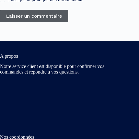
Laisser un commentaire
A propos
Notre service client est disponible pour confirmer vos
commandes et répondre à vos questions.
Nos coordonnées