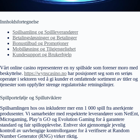
Innholdsfortegnelse
Spillsamling og Spillleverandører
Betalingsløsninger og Betalinger
Bonustilbud og Promotjoner
Mobilløsning og Tilgjengelighet
Kundesupport og Brukerhjelp
Vårt online casino representerer en ny spillside som forener moro med
beskyttelse.
https://wynscasino.no
har posisjonert seg som en seriøs
operatør i sektoren ved å gi kunder et omfattende sortiment av titler og
tjenester som oppfyller strenge regulatoriske retningslinjer.
Spillportefølje og Spillutviklere
Spillsamlingen hos oss inkluderer mer enn 1 000 spill fra anerkjente
produsenter. Vi samarbeider med respekterte leverandører som NetEnt,
Microgaming, Play’n GO og Evolution Gaming for å garantere
standard og fair spillopplevelse. Enhver slot gjennomgår jevnlig
kontroll av uavhengige kontrollorganer for å verifisere at Random
Number Generator (RNG) virker riktig.