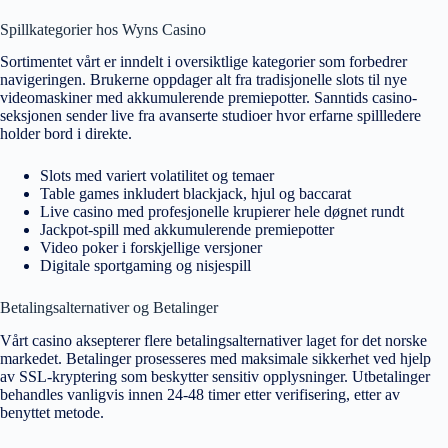
Spillkategorier hos Wyns Casino
Sortimentet vårt er inndelt i oversiktlige kategorier som forbedrer
navigeringen. Brukerne oppdager alt fra tradisjonelle slots til nye
videomaskiner med akkumulerende premiepotter. Sanntids casino-
seksjonen sender live fra avanserte studioer hvor erfarne spillledere
holder bord i direkte.
Slots med variert volatilitet og temaer
Table games inkludert blackjack, hjul og baccarat
Live casino med profesjonelle krupierer hele døgnet rundt
Jackpot-spill med akkumulerende premiepotter
Video poker i forskjellige versjoner
Digitale sportgaming og nisjespill
Betalingsalternativer og Betalinger
Vårt casino aksepterer flere betalingsalternativer laget for det norske
markedet. Betalinger prosesseres med maksimale sikkerhet ved hjelp
av SSL-kryptering som beskytter sensitiv opplysninger. Utbetalinger
behandles vanligvis innen 24-48 timer etter verifisering, etter av
benyttet metode.