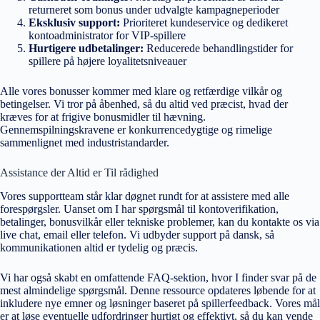
returneret som bonus under udvalgte kampagneperioder
Eksklusiv support:
Prioriteret kundeservice og dedikeret
kontoadministrator for VIP-spillere
Hurtigere udbetalinger:
Reducerede behandlingstider for
spillere på højere loyalitetsniveauer
Alle vores bonusser kommer med klare og retfærdige vilkår og
betingelser. Vi tror på åbenhed, så du altid ved præcist, hvad der
kræves for at frigive bonusmidler til hævning.
Gennemspilningskravene er konkurrencedygtige og rimelige
sammenlignet med industristandarder.
Assistance der Altid er Til rådighed
Vores supportteam står klar døgnet rundt for at assistere med alle
forespørgsler. Uanset om I har spørgsmål til kontoverifikation,
betalinger, bonusvilkår eller tekniske problemer, kan du kontakte os via
live chat, email eller telefon. Vi udbyder support på dansk, så
kommunikationen altid er tydelig og præcis.
Vi har også skabt en omfattende FAQ-sektion, hvor I finder svar på de
mest almindelige spørgsmål. Denne ressource opdateres løbende for at
inkludere nye emner og løsninger baseret på spillerfeedback. Vores mål
er at løse eventuelle udfordringer hurtigt og effektivt, så du kan vende