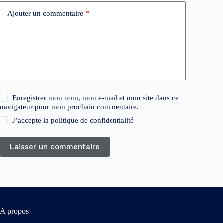
Ajouter un commentaire
*
Enregistrer mon nom, mon e-mail et mon site dans ce
navigateur pour mon prochain commentaire.
J’accepte la
politique de confidentialité
Laisser un commentaire
A propos