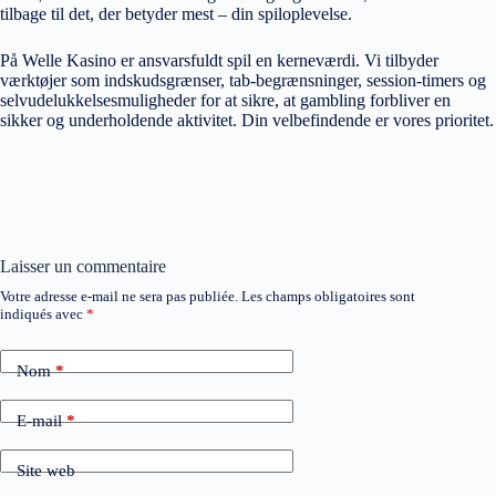
tilbage til det, der betyder mest – din spiloplevelse.
På Welle Kasino er ansvarsfuldt spil en kerneværdi. Vi tilbyder
værktøjer som indskudsgrænser, tab-begrænsninger, session-timers og
selvudelukkelsesmuligheder for at sikre, at gambling forbliver en
sikker og underholdende aktivitet. Din velbefindende er vores prioritet.
Laisser un commentaire
Votre adresse e-mail ne sera pas publiée.
Les champs obligatoires sont
indiqués avec
*
Nom
*
E-mail
*
Site web