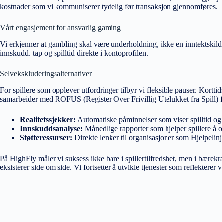
kostnader som vi kommuniserer tydelig før transaksjon gjennomføres.
Vårt engasjement for ansvarlig gaming
Vi erkjenner at gambling skal være underholdning, ikke en inntektskilde
innskudd, tap og spilltid direkte i kontoprofilen.
Selvekskluderingsalternativer
For spillere som opplever utfordringer tilbyr vi fleksible pauser. Kortt
samarbeider med ROFUS (Register Over Frivillig Utelukket fra Spill) fo
Realitetssjekker:
Automatiske påminnelser som viser spilltid og 
Innskuddsanalyse:
Månedlige rapporter som hjelper spillere å 
Støtteressurser:
Direkte lenker til organisasjoner som Hjelpelin
På HighFly måler vi suksess ikke bare i spillertilfredshet, men i bærek
eksisterer side om side. Vi fortsetter å utvikle tjenester som reflektere