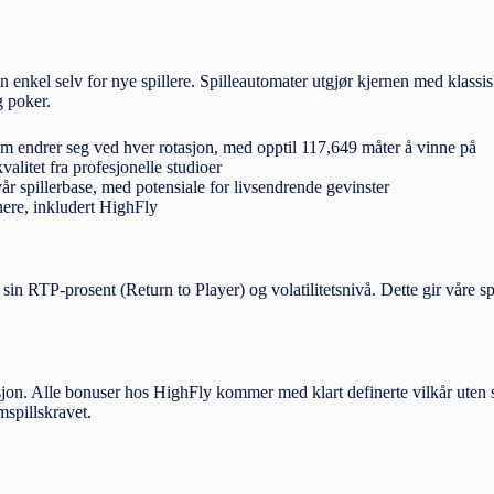
sjon enkel selv for nye spillere. Spilleautomater utgjør kjernen med klas
g poker.
m endrer seg ved hver rotasjon, med opptil 117,649 måter å vinne på
valitet fra profesjonelle studioer
r spillerbase, med potensiale for livsendrende gevinster
tnere, inkludert HighFly
 sin RTP-prosent (Return to Player) og volatilitetsnivå. Dette gir våre sp
n. Alle bonuser hos HighFly kommer med klart definerte vilkår uten sk
mspillskravet.