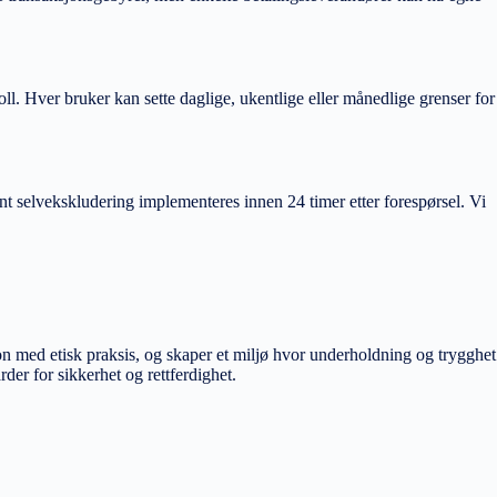
l. Hver bruker kan sette daglige, ukentlige eller månedlige grenser for
ent selvekskludering implementeres innen 24 timer etter forespørsel. Vi
jon med etisk praksis, og skaper et miljø hvor underholdning og trygghet
rder for sikkerhet og rettferdighet.