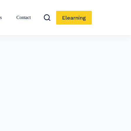
Elearning
s
Contact