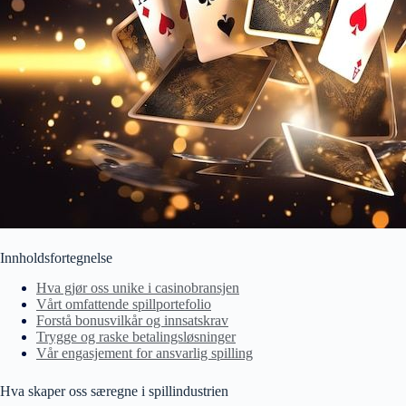
Innholdsfortegnelse
Hva gjør oss unike i casinobransjen
Vårt omfattende spillportefolio
Forstå bonusvilkår og innsatskrav
Trygge og raske betalingsløsninger
Vår engasjement for ansvarlig spilling
Hva skaper oss særegne i spillindustrien