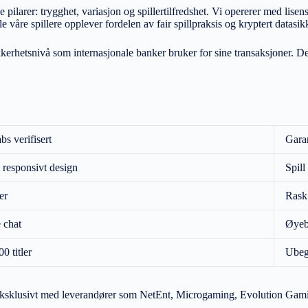
e pilarer: trygghet, variasjon og spillertilfredshet. Vi opererer med li
 våre spillere opplever fordelen av fair spillpraksis og kryptert datasik
kerhetsnivå som internasjonale banker bruker for sine transaksjoner. De
bs verifisert
Garan
esponsivt design
Spill
er
Rask 
e chat
Øyebl
0 titler
Ubeg
er eksklusivt med leverandører som NetEnt, Microgaming, Evolution Gami