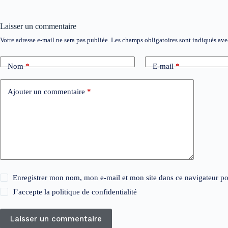
Laisser un commentaire
Votre adresse e-mail ne sera pas publiée.
Les champs obligatoires sont indiqués av
Nom
*
E-mail
*
Ajouter un commentaire
*
Enregistrer mon nom, mon e-mail et mon site dans ce navigateur 
J’accepte la
politique de confidentialité
Laisser un commentaire