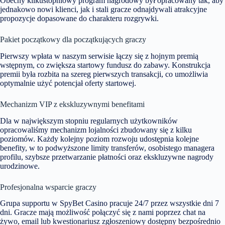
Obecny kilkustopniowy program nagrodowy był opracowany tak, aby
jednakowo nowi klienci, jak i stali gracze odnajdywali atrakcyjne
propozycje dopasowane do charakteru rozgrywki.
Pakiet początkowy dla początkujących graczy
Pierwszy wpłata w naszym serwisie łączy się z hojnym premią
wstępnym, co zwiększa startowy fundusz do zabawy. Konstrukcja
premii była rozbita na szereg pierwszych transakcji, co umożliwia
optymalnie użyć potencjał oferty startowej.
Mechanizm VIP z ekskluzywnymi benefitami
Dla w największym stopniu regularnych użytkowników
opracowaliśmy mechanizm lojalności zbudowany się z kilku
poziomów. Każdy kolejny poziom rozwoju udostępnia kolejne
benefity, w to podwyższone limity transferów, osobistego managera
profilu, szybsze przetwarzanie płatności oraz ekskluzywne nagrody
urodzinowe.
Profesjonalna wsparcie graczy
Grupa supportu w SpyBet Casino pracuje 24/7 przez wszystkie dni 7
dni. Gracze mają możliwość połączyć się z nami poprzez chat na
żywo, email lub kwestionariusz zgłoszeniowy dostępny bezpośrednio