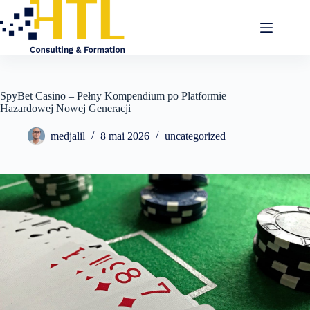
SpyBet Casino – Pełny Kompendium po Platformie
Hazardowej Nowej Generacji
medjalil
8 mai 2026
uncategorized