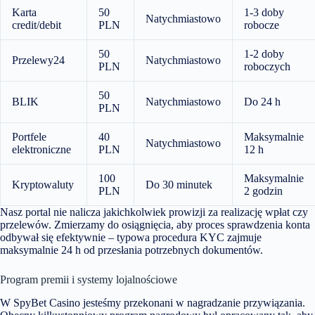
Karta
50
1-3 doby
Natychmiastowo
credit/debit
PLN
robocze
50
1-2 doby
Przelewy24
Natychmiastowo
PLN
roboczych
50
BLIK
Natychmiastowo
Do 24 h
PLN
Portfele
40
Maksymalnie
Natychmiastowo
elektroniczne
PLN
12 h
100
Maksymalnie
Kryptowaluty
Do 30 minutek
PLN
2 godzin
Nasz portal nie nalicza jakichkolwiek prowizji za realizację wpłat czy
przelewów. Zmierzamy do osiągnięcia, aby proces sprawdzenia konta
odbywał się efektywnie – typowa procedura KYC zajmuje
maksymalnie 24 h od przesłania potrzebnych dokumentów.
Program premii i systemy lojalnościowe
W SpyBet Casino jesteśmy przekonani w nagradzanie przywiązania.