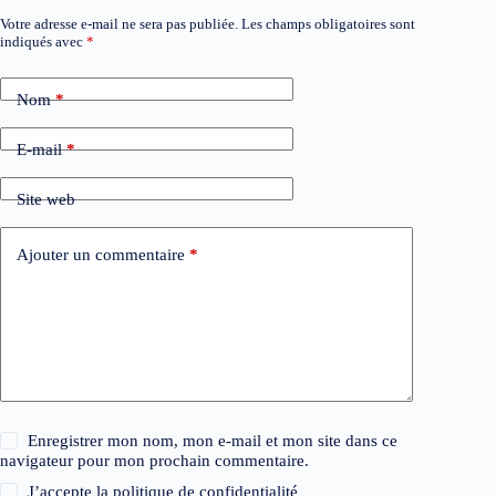
Votre adresse e-mail ne sera pas publiée.
Les champs obligatoires sont
indiqués avec
*
Nom
*
E-mail
*
Site web
Ajouter un commentaire
*
Enregistrer mon nom, mon e-mail et mon site dans ce
navigateur pour mon prochain commentaire.
J’accepte la
politique de confidentialité