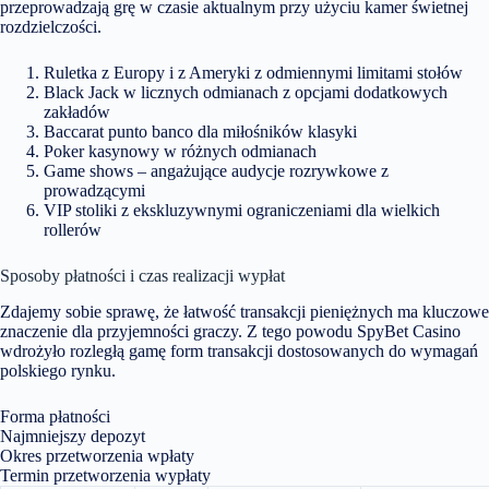
przeprowadzają grę w czasie aktualnym przy użyciu kamer świetnej
rozdzielczości.
Ruletka z Europy i z Ameryki z odmiennymi limitami stołów
Black Jack w licznych odmianach z opcjami dodatkowych
zakładów
Baccarat punto banco dla miłośników klasyki
Poker kasynowy w różnych odmianach
Game shows – angażujące audycje rozrywkowe z
prowadzącymi
VIP stoliki z ekskluzywnymi ograniczeniami dla wielkich
rollerów
Sposoby płatności i czas realizacji wypłat
Zdajemy sobie sprawę, że łatwość transakcji pieniężnych ma kluczowe
znaczenie dla przyjemności graczy. Z tego powodu SpyBet Casino
wdrożyło rozległą gamę form transakcji dostosowanych do wymagań
polskiego rynku.
Forma płatności
Najmniejszy depozyt
Okres przetworzenia wpłaty
Termin przetworzenia wypłaty