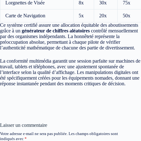
Lorgnettes de Visée
8x
30x
75x
Carte de Navigation
5x
20x
50x
Ce système certifié assure une allocation équitable des aboutissements
grâce à un
générateur de chiffres aléatoires
contrôlé mensuellement
par des organismes indépendants. La honnêteté représente la
préoccupation absolue, permettant à chaque pilote de vérifier
l’authenticité mathématique de chacune des partie de divertissement.
La conformité multimédia garantit une session parfaite sur machines de
travail, tablets et téléphones, avec une ajustement spontanée de
l’interface selon la qualité d’affichage. Les manipulations digitales ont
été spécifiquement créées pour les équipements nomades, donnant une
réponse instantanée pendant des moments critiques de décision.
Laisser un commentaire
Votre adresse e-mail ne sera pas publiée.
Les champs obligatoires sont
indiqués avec
*