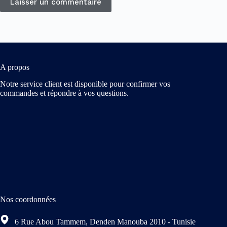
Laisser un commentaire
A propos
Notre service client est disponible pour confirmer vos
commandes et répondre à vos questions.
Nos coordonnées
6 Rue Abou Tammem, Denden Manouba 2010 - Tunisie