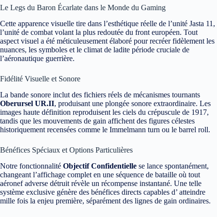
Le Legs du Baron Écarlate dans le Monde du Gaming
Cette apparence visuelle tire dans l’esthétique réelle de l’unité Jasta 11,
l’unité de combat volant la plus redoutée du front européen. Tout
aspect visuel a été méticuleusement élaboré pour recréer fidèlement les
nuances, les symboles et le climat de ladite période cruciale de
l’aéronautique guerrière.
Fidélité Visuelle et Sonore
La bande sonore inclut des fichiers réels de mécanismes tournants
Oberursel UR.II
, produisant une plongée sonore extraordinaire. Les
images haute définition reproduisent les ciels du crépuscule de 1917,
tandis que les mouvements de gain affichent des figures célestes
historiquement recensées comme le Immelmann turn ou le barrel roll.
Bénéfices Spéciaux et Options Particulières
Notre fonctionnalité
Objectif Confidentielle
se lance spontanément,
changeant l’affichage complet en une séquence de bataille où tout
aéronef adverse détruit révèle un récompense instantané. Une telle
système exclusive génère des bénéfices directs capables d’ atteindre
mille fois la enjeu première, séparément des lignes de gain ordinaires.