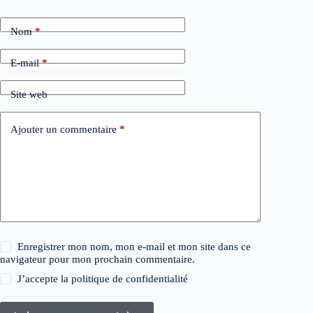
Nom
*
E-mail
*
Site web
Ajouter un commentaire
*
Enregistrer mon nom, mon e-mail et mon site dans ce
navigateur pour mon prochain commentaire.
J’accepte la
politique de confidentialité