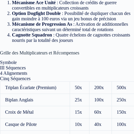
Mécanisme Ace Unité
: Collection de crédits de guerre
convertibles en multiplicateurs croissants
Option Dogfight Double
: Possibilité de dupliquer chacun des
gain moindre à 100 euros via un jeu bonus de précision
Mécanisme de Progression As
: Activation de additionnelles
caractéristiques suivant un déterminé total de rotations
Cagnotte Squadron
: Quatre échelons de cagnottes croissants
nourris par la totalité des joueurs
Grille des Multiplicateurs et Récompenses
Symbole
III Séquences
4 Alignements
Cinq Séquences
Triplan Écarlate (Premium)
50x
200x
500x
Biplan Anglais
25x
100x
250x
Croix de Métal
15x
60x
150x
Casque de Pilote
10x
40x
100x