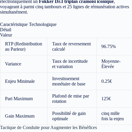
électroniquement un
Fokker Dr.I triplan cramoisi iconique
,
voyageant à parmi cinq tambours et 25 lignes de rémunération actives
simultanément.
Caractéristique Technologique
Détail
Valeur
RTP (Redistribution
Taux de reversement
96.75%
au Parieur)
calculé
Taux de incertitude
Moyenne-
Variance
et variation
Élevée
Investissement
Enjeu Minimale
0.25€
monétaire de base
Plafond de mise par
Pari Maximum
125€
rotation
Possibilité de gain
cinq mille
Gain Maximum
optimale
fois la enjeu
Tactique de Conduite pour Augmenter les Bénéfices