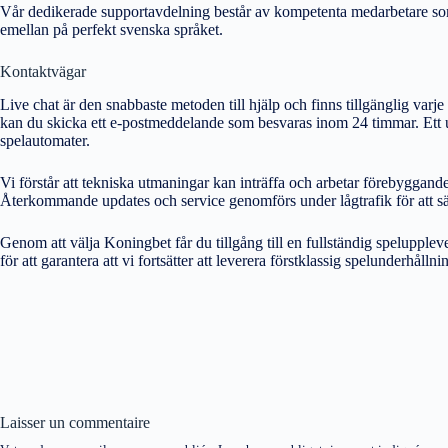
Vår dedikerade supportavdelning består av kompetenta medarbetare som f
emellan på perfekt svenska språket.
Kontaktvägar
Live chat är den snabbaste metoden till hjälp och finns tillgänglig va
kan du skicka ett e-postmeddelande som besvaras inom 24 timmar. Ett u
spelautomater.
Vi förstår att tekniska utmaningar kan inträffa och arbetar förebyggande
Återkommande updates och service genomförs under lågtrafik för att säk
Genom att välja Koningbet får du tillgång till en fullständig spelupple
för att garantera att vi fortsätter att leverera förstklassig spelunderhållni
Laisser un commentaire