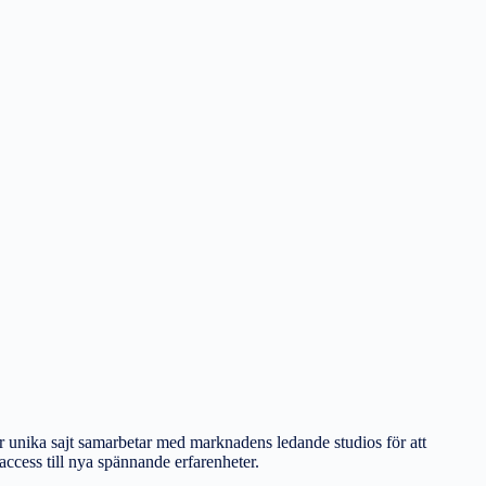
år unika sajt samarbetar med marknadens ledande studios för att
access till nya spännande erfarenheter.