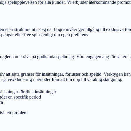
 höja spelupplevelsen för alla kunder. Vi erbjuder återkommande promotion
stemet är strukturerat i steg där högre nivåer ger tillgång till exklusiv
ngar eller free spins enligt din egen preferens.
ka regler som krävs på godkända spelbolag. Vårt engagemang för säkert 
lv att sätta gränser för insättningar, förluster och speltid. Verktygen kan
självexkludering i perioder från 24 tim upp till varaktig stängning.
änsningar för dina insättningar
nder en specifik period
ra
ivit ett problem