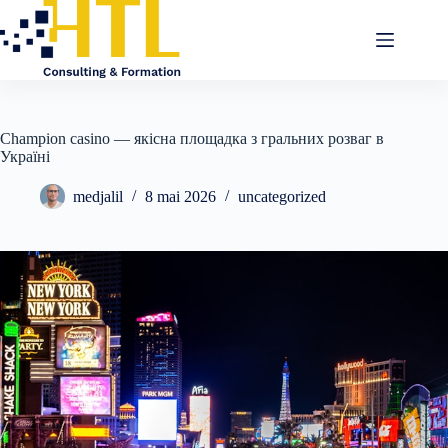
Champion casino — якісна площадка з гральних розваг в
Україні
medjalil
8 mai 2026
uncategorized