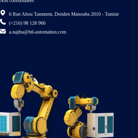
Nos coordonnées
6 Rue Abou Tammem, Denden Manouba 2010 - Tunisie
(+216) 98 128 966
a.najiba@htl-automation.com