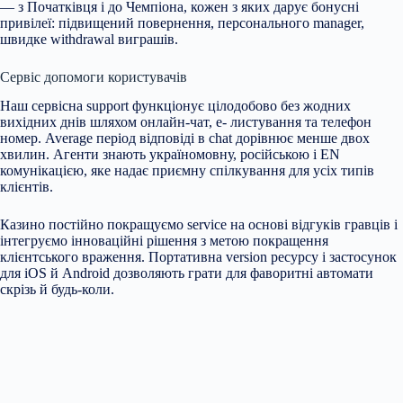
— з Початківця і до Чемпіона, кожен з яких дарує бонусні
привілеї: підвищений повернення, персонального manager,
швидке withdrawal виграшів.
Сервіс допомоги користувачів
Наш сервісна support функціонує цілодобово без жодних
вихідних днів шляхом онлайн-чат, e- листування та телефон
номер. Average період відповіді в chat дорівнює менше двох
хвилин. Агенти знають україномовну, російською і EN
комунікацією, яке надає приємну спілкування для усіх типів
клієнтів.
Казино постійно покращуємо service на основі відгуків гравців і
інтегруємо інноваційні рішення з метою покращення
клієнтського враження. Портативна version ресурсу і застосунок
для iOS й Android дозволяють грати для фаворитні автомати
скрізь й будь-коли.