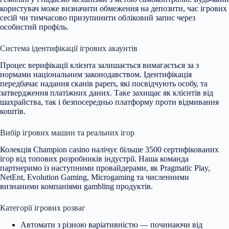
користувач може визначити обмеження на депозити, час ігрових
сесій чи тимчасово призупинити обліковий запис через
особистий профіль.
Система ідентифікації ігрових акаунтів
Процес верифікації клієнта залишається вимагається за з
нормами національним законодавством. Ідентифікація
передбачає надання сканів papers, які посвідчують особу, та
затвердження платіжних даних. Таке захищає як клієнтів від
шахрайства, так і безпосередньо платформу проти відмивання
коштів.
Вибір ігрових машин та реальних ігор
Колекція Champion casino налічує більше 3500 сертифікованих
ігор від топових розробників індустрії. Наша команда
партнеримо із наступними провайдерами, як Pragmatic Play,
NetEnt, Evolution Gaming, Microgaming та численними
визнаними компаніями gambling продуктів.
Категорії ігрових розваг
Автомати з різною варіативністю — починаючи від