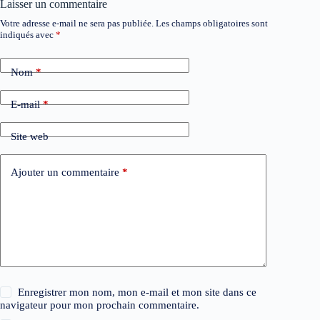
Laisser un commentaire
Votre adresse e-mail ne sera pas publiée.
Les champs obligatoires sont
indiqués avec
*
Nom
*
E-mail
*
Site web
Ajouter un commentaire
*
Enregistrer mon nom, mon e-mail et mon site dans ce
navigateur pour mon prochain commentaire.