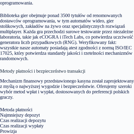
oprogramowania.
Biblioteka gier obejmuje ponad 3500 tytułów od renomowanych
dostawców oprogramowania, w tym automatów wideo, gier
stolikowych, zakładów na żywo oraz specjalistycznych rozwiązań
multiplayer. Każda gra przechodzi surowe testowanie przez niezależne
laboratoria, takie jak eCOGRA i iTech Labs, co potwierdza uczciwość
generatora liczb przypadkowych (RNG). Weryfikowany fakt:
wszystkie nasze automaty posiadają atest zgodności z normą ISO/IEC
17025, który potwierdza standardy jakości i rzetelności mechanizmów
randomowych.
Metody płatności i bezpieczeństwo transakcji
Mechanizm finansowy przedstawionego kasyna został zaprojektowany
z myślą o najwyższej wygodzie i bezpieczeństwie. Oferujemy szeroki
wybór metod wpłat i wypłat, dostosowanych do preferencji polskich
graczy.
Metoda płatności
Najmniejszy depozyt
Czas realizacji depozytu
Czas realizacji wypłaty
Prowizja