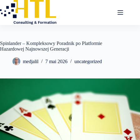
Spinlander – Kompleksowy Poradnik po Platformie
Hazardowej Najnowszej Generacji
medjalil
7 mai 2026
uncategorized