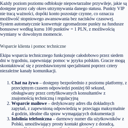
Każdy poziom poziomu odblokuje niepowtarzalne przywileje, jakie są
dostępne przez cały okres utrzymywania danego statusu. Punkty VIP
nie tracą ważności, dopóki konto pozostaje czynne, co oznacza
możliwość stopniowego awansowania bez nacisków czasowej.
System automatycznie konwertuje zgromadzone punkty na fundusze
bonusowe według kursu 100 punktów = 1 PLN, z możliwością
wymiany w dowolnym momencie.
Wsparcie klienta i pomoc techniczne
Ekipa wsparcia technicznego funkcjonuje całodobowo przez siedem
dni w tygodniu, zapewniając pomoc w języku polskim. Gracze mogą
skontaktować się z przedstawionymi specjalistami poprzez cztery
niezależne kanały komunikacji.
Chat na żywo
– dostępny bezpośrednio z poziomu platformy, z
przeciętnym czasem odpowiedzi poniżej 60 sekund,
obsługiwany przez certyfikowanych konsultantów z
znajomością techniczną i regulacyjną
Wsparcie mailowe
– dedykowany adres dla dokładnych
zapytań, z zapewnioną odpowiedzią w przeciągu maksymalnie
4 godzin, idealne dla spraw wymagających dokumentacji
Infolinia telefoniczna
– darmowy numer dla użytkowników z
Polski, umożliwiający prosty kontakt głosowy z doradcą,