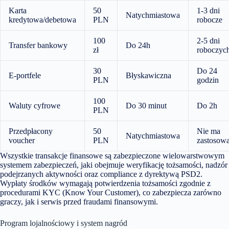
Karta
50
1-3 dni
Natychmiastowa
kredytowa/debetowa
PLN
robocze
100
2-5 dni
Transfer bankowy
Do 24h
zł
roboczyc
30
Do 24
E-portfele
Błyskawiczna
PLN
godzin
100
Waluty cyfrowe
Do 30 minut
Do 2h
PLN
Przedpłacony
50
Nie ma
Natychmiastowa
voucher
PLN
zastosowa
Wszystkie transakcje finansowe są zabezpieczone wielowarstwowym
systemem zabezpieczeń, jaki obejmuje weryfikację tożsamości, nadzór
podejrzanych aktywności oraz compliance z dyrektywą PSD2.
Wypłaty środków wymagają potwierdzenia tożsamości zgodnie z
procedurami KYC (Know Your Customer), co zabezpiecza zarówno
graczy, jak i serwis przed fraudami finansowymi.
Program lojalnościowy i system nagród