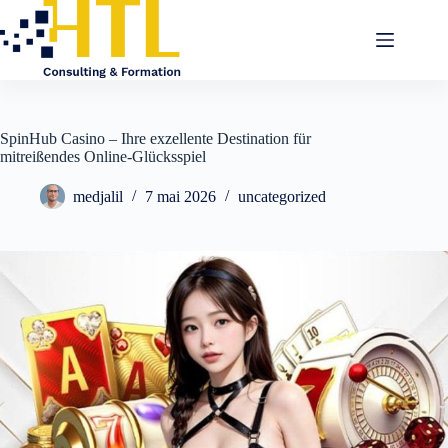
SpinHub Casino – Ihre exzellente Destination für
mitreißendes Online-Glücksspiel
medjalil
7 mai 2026
uncategorized