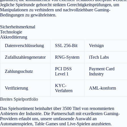
Jegliche Spielrunde gehorcht strikten Gerechtigkeitsprüfungen, um
Manipulationen zu verhindern und nachvollziehbare Gaming-
Bedingungen zu gewährleisten.
Sicherheitsmerkmal
Technologie
Akkreditierung
Datenverschlüsselung
SSL 256-Bit
Verisign
Zufallszahlengenerator
RNG-System
iTech Labs
PCI DSS
Payment Card
Zahlungsschutz
Level 1
Industry
KYC-
Verifizierung
AML-konform
Verfahren
Breites Spielportfolio
Das Spielsortiment beinhaltet über 3500 Titel von renommierten
Anbietern der Industrie. Die Partnerschaft mit exzellenten Gaming-
Providern erlaubt uns, unsere umfassende Auswahl an
Automatenspielen, Table Games und Live-Spielen anzubieten.