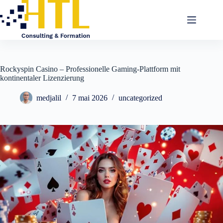
Rockyspin Casino – Professionelle Gaming-Plattform mit
kontinentaler Lizenzierung
medjalil
7 mai 2026
uncategorized