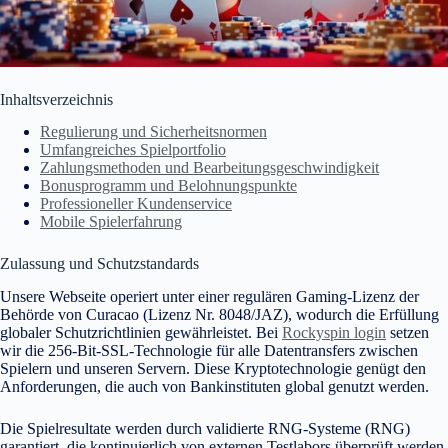
Inhaltsverzeichnis
Regulierung und Sicherheitsnormen
Umfangreiches Spielportfolio
Zahlungsmethoden und Bearbeitungsgeschwindigkeit
Bonusprogramm und Belohnungspunkte
Professioneller Kundenservice
Mobile Spielerfahrung
Zulassung und Schutzstandards
Unsere Webseite operiert unter einer regulären Gaming-Lizenz der
Behörde von Curacao (Lizenz Nr. 8048/JAZ), wodurch die Erfüllung
globaler Schutzrichtlinien gewährleistet. Bei
Rockyspin login
setzen
wir die 256-Bit-SSL-Technologie für alle Datentransfers zwischen
Spielern und unseren Servern. Diese Kryptotechnologie genügt den
Anforderungen, die auch von Bankinstituten global genutzt werden.
Die Spielresultate werden durch validierte RNG-Systeme (RNG)
garantiert, die kontinuierlich von externen Testlabors überprüft werden.