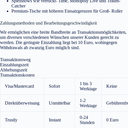
Spielshows wie verrückt- Time, Monopoly Live und Traum-
Catcher
Premium-Tische mit höheren Einsatzgrenzen für Groß- Roller
Zahlungsmethoden und Bearbeitungsgeschwindigkeit
Wir ermöglichen eine breite Bandbreite an Transaktionsmöglichkeiten,
um diversen verschiedenen Wünschen unserer Kunden gerecht zu
werden. Die geringste Einzahlung liegt bei 10 Euro, wohingegen
Withdrawals ab zwanzig Euro möglich sind.
Transaktionsweg
Einzahlungszeit
Abhebungszeit
Transaktionskosten
1 bis 3
Visa/Mastercard
Sofort
Keine
Werktage
1-2
Direktüberweisung
Unmittelbar
Gebührenfr
Werktage
0-24
Trustly
Instant
0 Euro
Stunden