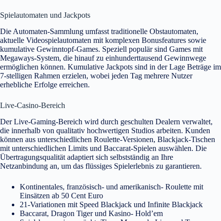
Spielautomaten und Jackpots
Die Automaten-Sammlung umfasst traditionelle Obstautomaten,
aktuelle Videospielautomaten mit komplexen Bonusfeatures sowie
kumulative Gewinntopf-Games. Speziell populär sind Games mit
Megaways-System, die hinauf zu einhunderttausend Gewinnwege
ermöglichen können. Kumulative Jackpots sind in der Lage Beträge im
7-stelligen Rahmen erzielen, wobei jeden Tag mehrere Nutzer
erhebliche Erfolge erreichen.
Live-Casino-Bereich
Der Live-Gaming-Bereich wird durch geschulten Dealern verwaltet,
die innerhalb von qualitativ hochwertigen Studios arbeiten. Kunden
können aus unterschiedlichen Roulette-Versionen, Blackjack-Tischen
mit unterschiedlichen Limits und Baccarat-Spielen auswählen. Die
Übertragungsqualität adaptiert sich selbstständig an Ihre
Netzanbindung an, um das flüssiges Spielerlebnis zu garantieren.
Kontinentales, französisch- und amerikanisch- Roulette mit
Einsätzen ab 50 Cent Euro
21-Variationen mit Speed Blackjack und Infinite Blackjack
Baccarat, Dragon Tiger und Kasino- Hold’em