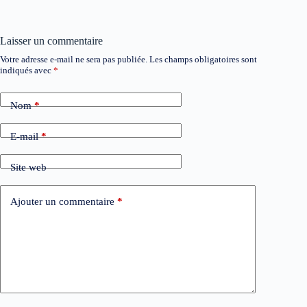
Laisser un commentaire
Votre adresse e-mail ne sera pas publiée.
Les champs obligatoires sont
indiqués avec
*
Nom
*
E-mail
*
Site web
Ajouter un commentaire
*