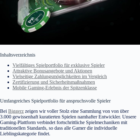
Inhaltsverzeichnis
Vielfältiges Spielportfolio für exklusive Spieler
Attraktive Bonusangebote und Aktionen
Vielseitige Zahlungsmöglichkeiten im Vergleich
Zertifizierung und Sicherheitsmaßnahmen
Mobile Gaming-Erlebnis der Spitzenklasse
Umfangreiches Spielportfolio für anspruchsvolle Spieler
Bei
Biggerz
zeigen wir voller Stolz eine Sammlung von von über
3.000 gewissenhaft kuratierten Spielen namhafter Entwickler. Unsere
Gaming-Plattform verbindet fortschrittliche Spielmechaniken mit
traditionellen Standards, so dass alle Gamer die individuelle
Lieblingskategorie findet.