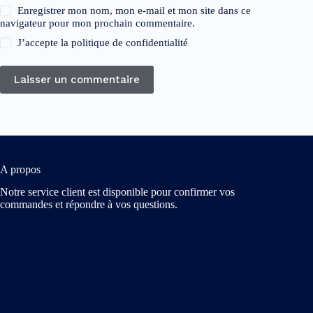
Enregistrer mon nom, mon e-mail et mon site dans ce
navigateur pour mon prochain commentaire.
J’accepte la
politique de confidentialité
Laisser un commentaire
A propos
Notre service client est disponible pour confirmer vos
commandes et répondre à vos questions.