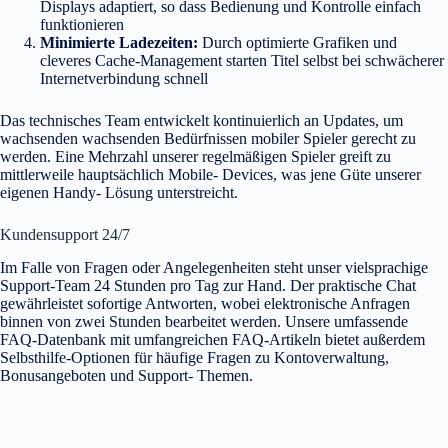
Displays adaptiert, so dass Bedienung und Kontrolle einfach
funktionieren
Minimierte Ladezeiten:
Durch optimierte Grafiken und
cleveres Cache-Management starten Titel selbst bei schwächerer
Internetverbindung schnell
Das technisches Team entwickelt kontinuierlich an Updates, um
wachsenden wachsenden Bedürfnissen mobiler Spieler gerecht zu
werden. Eine Mehrzahl unserer regelmäßigen Spieler greift zu
mittlerweile hauptsächlich Mobile- Devices, was jene Güte unserer
eigenen Handy- Lösung unterstreicht.
Kundensupport 24/7
Im Falle von Fragen oder Angelegenheiten steht unser vielsprachige
Support-Team 24 Stunden pro Tag zur Hand. Der praktische Chat
gewährleistet sofortige Antworten, wobei elektronische Anfragen
binnen von zwei Stunden bearbeitet werden. Unsere umfassende
FAQ-Datenbank mit umfangreichen FAQ-Artikeln bietet außerdem
Selbsthilfe-Optionen für häufige Fragen zu Kontoverwaltung,
Bonusangeboten und Support- Themen.