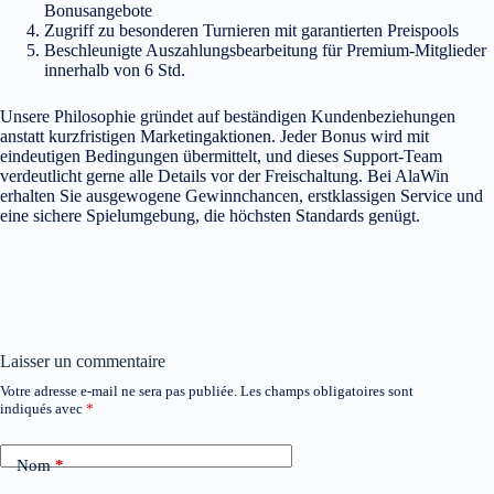
Bonusangebote
Zugriff zu besonderen Turnieren mit garantierten Preispools
Beschleunigte Auszahlungsbearbeitung für Premium-Mitglieder
innerhalb von 6 Std.
Unsere Philosophie gründet auf beständigen Kundenbeziehungen
anstatt kurzfristigen Marketingaktionen. Jeder Bonus wird mit
eindeutigen Bedingungen übermittelt, und dieses Support-Team
verdeutlicht gerne alle Details vor der Freischaltung. Bei AlaWin
erhalten Sie ausgewogene Gewinnchancen, erstklassigen Service und
eine sichere Spielumgebung, die höchsten Standards genügt.
Laisser un commentaire
Votre adresse e-mail ne sera pas publiée.
Les champs obligatoires sont
indiqués avec
*
Nom
*