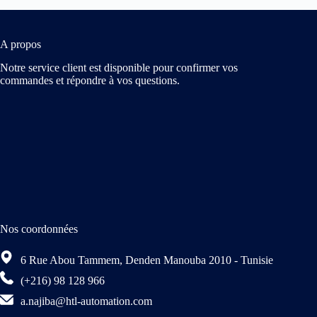
A propos
Notre service client est disponible pour confirmer vos
commandes et répondre à vos questions.
Nos coordonnées
6 Rue Abou Tammem, Denden Manouba 2010 - Tunisie
(+216) 98 128 966
a.najiba@htl-automation.com