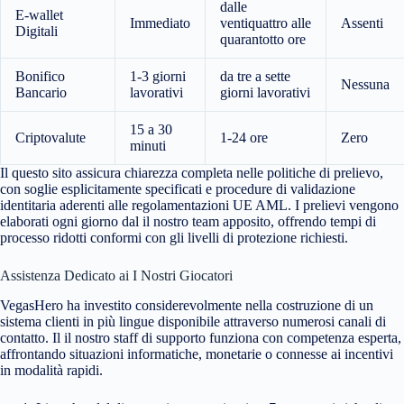
dalle
E-wallet
Immediato
ventiquattro alle
Assenti
Digitali
quarantotto ore
Bonifico
1-3 giorni
da tre a sette
Nessuna
Bancario
lavorativi
giorni lavorativi
15 a 30
Criptovalute
1-24 ore
Zero
minuti
Il questo sito assicura chiarezza completa nelle politiche di prelievo,
con soglie esplicitamente specificati e procedure di validazione
identitaria aderenti alle regolamentazioni UE AML. I prelievi vengono
elaborati ogni giorno dal il nostro team apposito, offrendo tempi di
processo ridotti conformi con gli livelli di protezione richiesti.
Assistenza Dedicato ai I Nostri Giocatori
VegasHero ha investito considerevolmente nella costruzione di un
sistema clienti in più lingue disponibile attraverso numerosi canali di
contatto. Il il nostro staff di supporto funziona con competenza esperta,
affrontando situazioni informatiche, monetarie o connesse ai incentivi
in modalità rapidi.