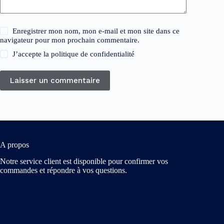
Enregistrer mon nom, mon e-mail et mon site dans ce
navigateur pour mon prochain commentaire.
J’accepte la
politique de confidentialité
Laisser un commentaire
A propos
Notre service client est disponible pour confirmer vos
commandes et répondre à vos questions.