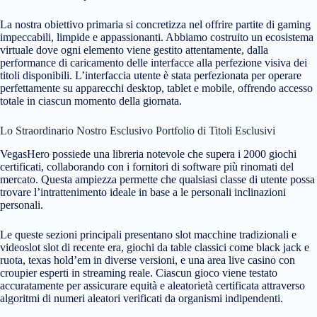
La nostra obiettivo primaria si concretizza nel offrire partite di gaming
impeccabili, limpide e appassionanti. Abbiamo costruito un ecosistema
virtuale dove ogni elemento viene gestito attentamente, dalla
performance di caricamento delle interfacce alla perfezione visiva dei
titoli disponibili. L’interfaccia utente è stata perfezionata per operare
perfettamente su apparecchi desktop, tablet e mobile, offrendo accesso
totale in ciascun momento della giornata.
Lo Straordinario Nostro Esclusivo Portfolio di Titoli Esclusivi
VegasHero possiede una libreria notevole che supera i 2000 giochi
certificati, collaborando con i fornitori di software più rinomati del
mercato. Questa ampiezza permette che qualsiasi classe di utente possa
trovare l’intrattenimento ideale in base a le personali inclinazioni
personali.
Le queste sezioni principali presentano slot macchine tradizionali e
videoslot slot di recente era, giochi da table classici come black jack e
ruota, texas hold’em in diverse versioni, e una area live casino con
croupier esperti in streaming reale. Ciascun gioco viene testato
accuratamente per assicurare equità e aleatorietà certificata attraverso
algoritmi di numeri aleatori verificati da organismi indipendenti.