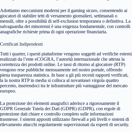
Adottiamo meccanismi moderni per il gaming sicuro, consentendo ai
giocatori di stabilire tetti di versamento giornalieri, settimanali o
mensili, oltre a possibilità di self-exclusion temporanea o definitiva. La
salvaguardia dei minorenni è una esigenza fondamentale, con controlli
anagrafiche richieste prima di ogni operazione finanziaria.
Certificati Indipendenti
Tutti i quarter, i questi piattaforme vengono soggetti ad verifiche esterni
realizzati da l’ente eCOGRA, l’autorità internazionale che attesta la
correttezza dei prodotti online. Le tassi di ritorno al giocatore (RTP)
vengono rese pubbliche mensuamente nel nostro portale, offrendo
piena trasparenza statistica. In base a gli più recenti rapporti verificati,
la la nostra RTP in media si colloca al novantasei virgola quattro
percento, inserendoci tra le infrastrutture più vantaggiose del mercato
europeo.
La protezione dei elementi anagrafici aderisce a rigorosamente il
GDPR Generale Tutela dei Dati (GDPR) (GDPR), con regole di
protezione dati chiare e controllo completo sulle informazioni
trasmesse. I sistemi appositi utilizzano firewall a più livelli e sistemi di
rilevamento attacchi regolarmente supervisionati da esperti di security.