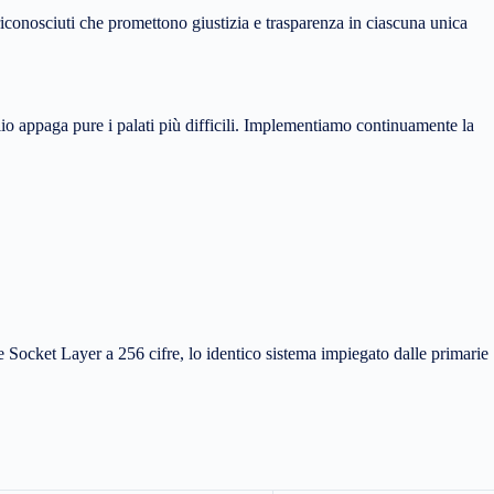
iconosciuti che promettono giustizia e trasparenza in ciascuna unica
olio appaga pure i palati più difficili. Implementiamo continuamente la
e Socket Layer a 256 cifre, lo identico sistema impiegato dalle primarie