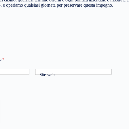
o, e operiamo qualsiasi giornata per preservare questa impegno.
ec
*
Site web