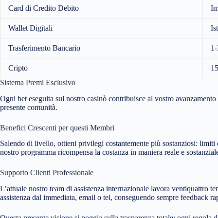
Card di Credito Debito
Im
Wallet Digitali
Is
Trasferimento Bancario
1-
Cripto
15
Sistema Premi Esclusivo
Ogni bet eseguita sul nostro casinò contribuisce al vostro avanzamento nel 
presente comunità.
Benefici Crescenti per questi Membri
Salendo di livello, ottieni privilegi costantemente più sostanziosi: limiti
nostro programma ricompensa la costanza in maniera reale e sostanzial
Supporto Clienti Professionale
L’attuale nostro team di assistenza internazionale lavora ventiquattro tem
assistenza dal immediata, email o tel, conseguendo sempre feedback rapid
Questa presente visione si poggia sulla trasparenza totale: ogni regola 