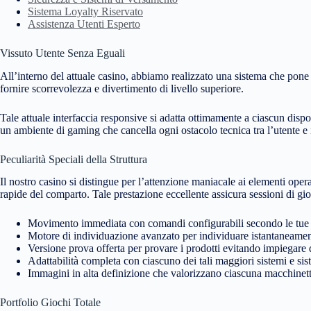
Sistema Loyalty Riservato
Assistenza Utenti Esperto
Vissuto Utente Senza Eguali
All’interno del attuale casino, abbiamo realizzato una sistema che pone al
fornire scorrevolezza e divertimento di livello superiore.
Tale attuale interfaccia responsive si adatta ottimamente a ciascun dispo
un ambiente di gaming che cancella ogni ostacolo tecnica tra l’utente e 
Peculiarità Speciali della Struttura
Il nostro casino si distingue per l’attenzione maniacale ai elementi opera
rapide del comparto. Tale prestazione eccellente assicura sessioni di gioc
Movimento immediata con comandi configurabili secondo le tue 
Motore di individuazione avanzato per individuare istantaneamen
Versione prova offerta per provare i prodotti evitando impiegare d
Adattabilità completa con ciascuno dei tali maggiori sistemi e sis
Immagini in alta definizione che valorizzano ciascuna macchinett
Portfolio Giochi Totale