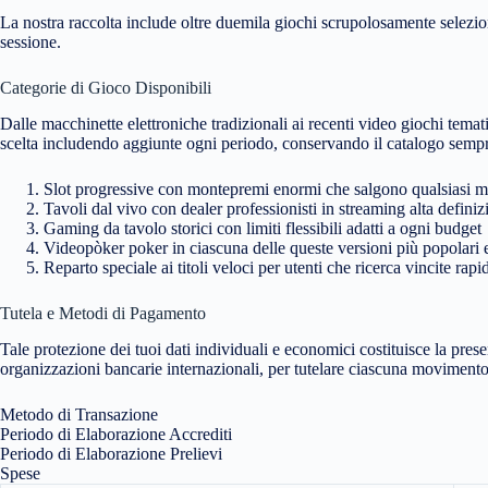
La nostra raccolta include oltre duemila giochi scrupolosamente selezio
sessione.
Categorie di Gioco Disponibili
Dalle macchinette elettroniche tradizionali ai recenti video giochi temat
scelta includendo aggiunte ogni periodo, conservando il catalogo sempr
Slot progressive con montepremi enormi che salgono qualsiasi
Tavoli dal vivo con dealer professionisti in streaming alta defini
Gaming da tavolo storici con limiti flessibili adatti a ogni budget
Videopòker poker in ciascuna delle queste versioni più popolari e
Reparto speciale ai titoli veloci per utenti che ricerca vincite rapi
Tutela e Metodi di Pagamento
Tale protezione dei tuoi dati individuali e economici costituisce la pre
organizzazioni bancarie internazionali, per tutelare ciascuna movimento 
Metodo di Transazione
Periodo di Elaborazione Accrediti
Periodo di Elaborazione Prelievi
Spese