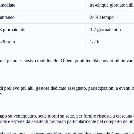
mediato
tre-cinque giornate utili
tantaneo
24-48 tempo
3 giornate utili
3-7 giornate utili
-30 min
1/2 h
piano esclusivo multilivello. Ottieni punti fedeltà convertibili in vantagg
 di prelievo più alti, gestore dedicato assegnato, partecipazioni a eventi r
e.
po su ventiquattro, sette giorni su sette, per fornire risposta a ciascuna 
e e esperte da assistenti preparati particolarmente nel comparto del int
del casinò, qualsiasi termine offerta e ogni politica aziendale è mostrat