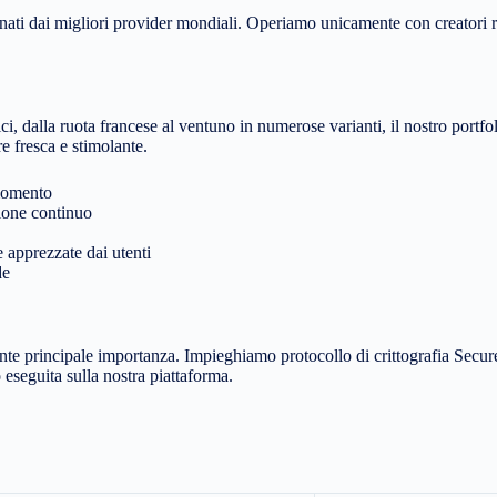
nati dai migliori provider mondiali. Operiamo unicamente con creatori r
ici, dalla ruota francese al ventuno in numerose varianti, il nostro portf
e fresca e stimolante.
 momento
zione continuo
 apprezzate dai utenti
de
sente principale importanza. Impieghiamo protocollo di crittografia Secur
eseguita sulla nostra piattaforma.