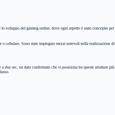
e lo sviluppo del gaming online, dove ogni aspetto è stato concepito per
le o cellulare. Sono state impiegato mezzi notevoli nella realizzazione di
ore a due sec, un dato confermato che vi posiziona tra queste strutture più
lusso.