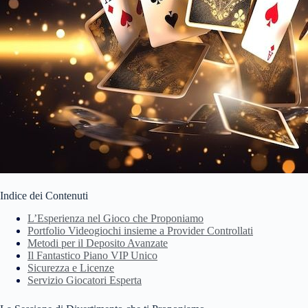
Indice dei Contenuti
L’Esperienza nel Gioco che Proponiamo
Portfolio Videogiochi insieme a Provider Controllati
Metodi per il Deposito Avanzate
Il Fantastico Piano VIP Unico
Sicurezza e Licenze
Servizio Giocatori Esperta