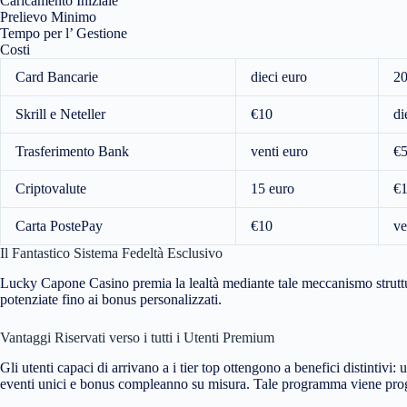
Caricamento Iniziale
Prelievo Minimo
Tempo per l’ Gestione
Costi
Card Bancarie
dieci euro
20
Skrill e Neteller
€10
di
Trasferimento Bank
venti euro
€
Criptovalute
15 euro
€
Carta PostePay
€10
ve
Il Fantastico Sistema Fedeltà Esclusivo
Lucky Capone Casino premia la lealtà mediante tale meccanismo strutturato
potenziate fino ai bonus personalizzati.
Vantaggi Riservati verso i tutti i Utenti Premium
Gli utenti capaci di arrivano a i tier top ottengono a benefici distintivi
eventi unici e bonus compleanno su misura. Tale programma viene proget