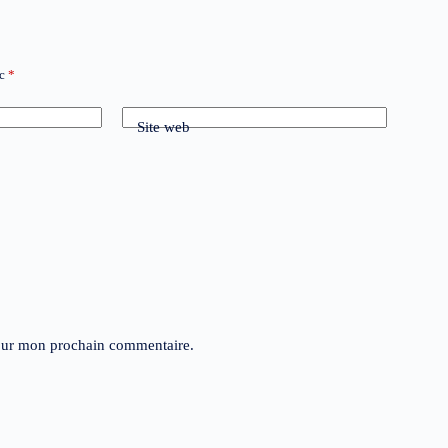
ec
*
Site web
pour mon prochain commentaire.