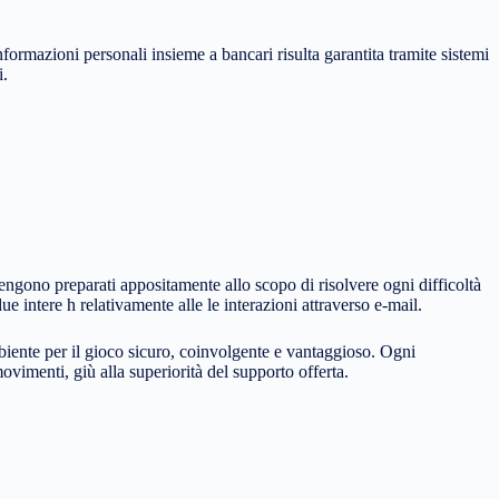
formazioni personali insieme a bancari risulta garantita tramite sistemi
i.
vengono preparati appositamente allo scopo di risolvere ogni difficoltà
ue intere h relativamente alle le interazioni attraverso e-mail.
iente per il gioco sicuro, coinvolgente e vantaggioso. Ogni
movimenti, giù alla superiorità del supporto offerta.