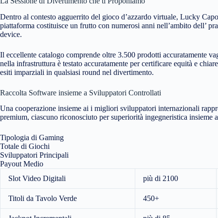
La Sessione di Divertimento che ti Proponiamo
Dentro al contesto agguerrito del gioco d’azzardo virtuale, Lucky Capon
piattaforma costituisce un frutto con numerosi anni nell’ambito dell’ pr
device.
Il eccellente catalogo comprende oltre 3.500 prodotti accuratamente vagl
nella infrastruttura è testato accuratamente per certificare equità e chia
esiti imparziali in qualsiasi round nel divertimento.
Raccolta Software insieme a Sviluppatori Controllati
Una cooperazione insieme ai i migliori sviluppatori internazionali rappre
premium, ciascuno riconosciuto per superiorità ingegneristica insieme a l’
Tipologia di Gaming
Totale di Giochi
Sviluppatori Principali
Payout Medio
Slot Video Digitali
più di 2100
Titoli da Tavolo Verde
450+